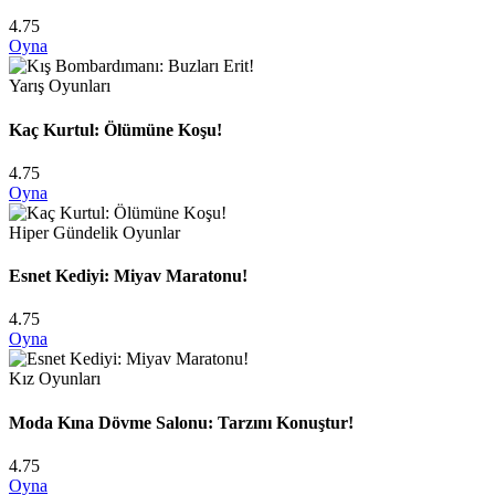
4.75
Oyna
Yarış Oyunları
Kaç Kurtul: Ölümüne Koşu!
4.75
Oyna
Hiper Gündelik Oyunlar
Esnet Kediyi: Miyav Maratonu!
4.75
Oyna
Kız Oyunları
Moda Kına Dövme Salonu: Tarzını Konuştur!
4.75
Oyna