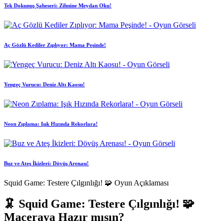
Tek Dokunuş Şaheseri: Zihnine Meydan Oku!
Aç Gözlü Kediler Zıplıyor: Mama Peşinde!
Yengeç Vurucu: Deniz Altı Kaosu!
Neon Zıplama: Işık Hızında Rekorlara!
Buz ve Ateş İkizleri: Dövüş Arenası!
Squid Game: Testere Çılgınlığı! 🧩 Oyun Açıklaması
🦑 Squid Game: Testere Çılgınlığı! 🧩
Maceraya Hazır mısın?