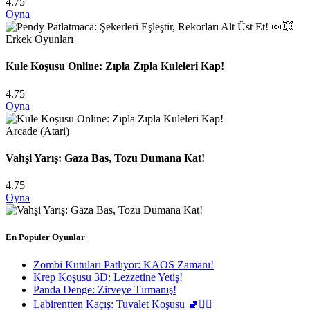
4.75
Oyna
Erkek Oyunları
Kule Koşusu Online: Zıpla Zıpla Kuleleri Kap!
4.75
Oyna
Arcade (Atari)
Vahşi Yarış: Gaza Bas, Tozu Dumana Kat!
4.75
Oyna
En Popüler Oyunlar
Zombi Kutuları Patlıyor: KAOS Zamanı!
Krep Koşusu 3D: Lezzetine Yetiş!
Panda Denge: Zirveye Tırmanış!
Labirentten Kaçış: Tuvalet Koşusu 🚽🏃‍♂️