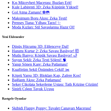
Kış Mücevheri Macerası: Buzları Erit!
Kule Labirenti 3D: Zeka Küpünle Yüksel!
Gol Atma Zamanı! ⚽🥅
Maksimum Boru Akışı: Zeka Testi!
Prenses Tiana: Yılbaşı Tarzı! ✨
Moda Kızları: Stil Savaşlarına Hazır Ol!
Yeni Eklenenler
Düşüş Hücumu 3D: Eğlenceye Dal!
Hanımı Kurtar 2: Zeka Savaşı Başlıyor! 🤯
Mutlu Banyo: Köpük Savaşı Başlıyor! 🛁
Suyun Şekli: Zeka Testi Şöleni! 🧠
Yanıp Sönen Kare: Zeka Patlaması!
Kuaförüm Şekil Önümden Çekil! ✂️
Köprü Yarışı 3D: Blokları Kap, Zafere Koş!
Bağlantı Akışı: Zeka Patlaması!
Şeker Çikolata Şekerleme Ustası: Tatlı Krizine Çözüm!
Sinirli Çılgın Tavuk Uçuşu
Rastgele Oyunlar
Skibidi Flappy Poppy: Tuvalet Canavarı Macerası!