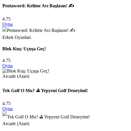
Pentaword: Kelime Avı Başlasın! ✍️
4.75
Oyna
Erkek Oyunları
Blok Kuş: Uçuşa Geç!
4.75
Oyna
Arcade (Atari)
Tek Golf O Mu? ⛳️ Yepyeni Golf Deneyimi!
4.75
Oyna
Arcade (Atari)