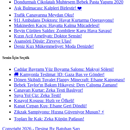
Dondurmalı Çikolatalı Muhteşem Bebek Pasta Yapımı 2020
Aşk Bulmacası: Kalpleri Birleştir! ❤️
Trafik Canavarına Meydan Oku!
911 Ambulans Doktoru: Hayat Kurtarma Operasyonu!
Makineden Kaçış: Hayatta Kalma Mücadelesi!
Beyin Çürüten Saldırı: Zombilere Karşı Hava Savaşı!
Kızın Acil Ameliyatı: Doktor Sensin!
Asansörü Düşür: Zirveye Ulaş!
Deniz Kızı Mükemmeliyet: Moda Denizde!
Senin İçin Seçtik
Cadılar Bayramı Yüz Boyama Salonu: Makyaj Şöleni!
🚚 Kamyonla Teslimat 3D: Gaza Bas ve Gönder!
Dönen Skibidi Tuvalet Flappy Minecraft: Efsane Kapışması!
Bebek Taylor'ın Bakım Hikayesi: Ders Çalışma Zamanı!
Canavarı Kurtar: Zeka Testi Başlıyor!
Suya Yol Çiz: Zeka Testi!
Kısayol Koşusu: Hızlı ve Öfkeli!
Kanat Çırpan Kuş: Efsane Geri Döndü!
Zikzak Şampiyonu: Hızına Güveniyor Musun? ⚡
Topları İte Kak: Zeka Küpün Patlasın!
Copyright 2026 - Desing By Batuhan Sarı