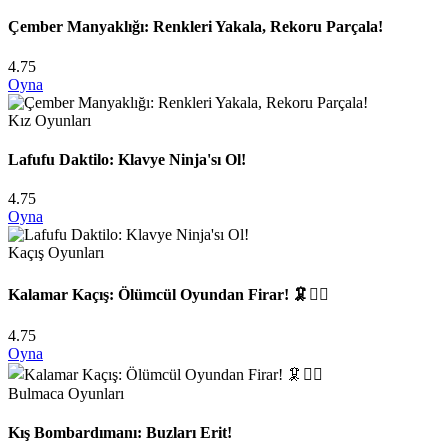
Çember Manyaklığı: Renkleri Yakala, Rekoru Parçala!
4.75
Oyna
Kız Oyunları
Lafufu Daktilo: Klavye Ninja'sı Ol!
4.75
Oyna
Kaçış Oyunları
Kalamar Kaçış: Ölümcül Oyundan Firar! 🦑🏃‍♂️
4.75
Oyna
Bulmaca Oyunları
Kış Bombardımanı: Buzları Erit!