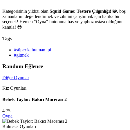
Kategorisinin yıldızı olan
Squid Game: Testere Çılgınlığı! 🧩
, boş
zamanlarını değerlendirmek ve zihnini çalıştırmak için harika bir
seçenek! Hemen "Oyna" butonuna bas ve yapboz ustası olduğunu
kanıtla! 😎
Tags
#süper kahraman ipi
#gitmek
Random Eğlence
Diğer Oyunlar
Kız Oyunları
Bebek Taylor: Bakıcı Macerası 2
4.75
Oyna
Bulmaca Oyunları