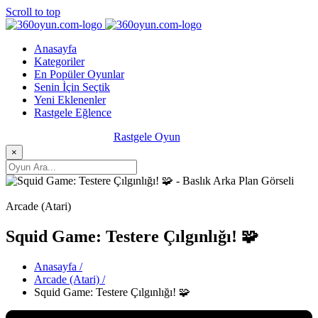
Scroll to top
Anasayfa
Kategoriler
En Popüler Oyunlar
Senin İçin Seçtik
Yeni Eklenenler
Rastgele Eğlence
Rastgele Oyun
×
Arcade (Atari)
Squid Game: Testere Çılgınlığı! 🧩
Anasayfa /
Arcade (Atari) /
Squid Game: Testere Çılgınlığı! 🧩