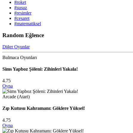
#roket
#susuz
#resimler
#cesaret
#matematiksel
Random Eğlence
Diğer Oyunlar
Bulmaca Oyunları
Sims Yapboz Şöleni: Zihinleri Yakala!
4.75
Oyna
Arcade (Atari)
Zıp Kutusu Kahramanı: Göklere Yüksel!
4.75
Oyna