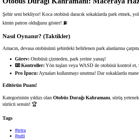
Otobüs Durağı Kahramanı: Maceraya Haz
Şehir seni bekliyor! Koca otobüsü daracık sokaklarda park etmek, yol
kimin patron olduğunu göster! ⛽
Nasıl Oynanır? (Taktikler)
Amacın, devasa otobüsünü şehirdeki belirlenen park alanlarına çarpmad
Görev:
Otobüsü çizmeden, park yerine yanaş!
⌨️ Kontroller:
Yön tuşları veya WASD ile otobüsü kontrol et, Sp
Pro İpucu:
Aynaları kullanmayı unutma! Dar sokaklarda manevra 
Editörün Puanı!
Kategorisinin yıldızı olan
Otobüs Durağı Kahramanı
, sürüş yetene
sürücü sensin! 🏆
Tags
#tetra
#tutti