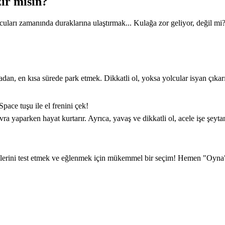
ır mısın?
cuları zamanında duraklarına ulaştırmak... Kulağa zor geliyor, değil mi
an, en kısa sürede park etmek. Dikkatli ol, yoksa yolcular isyan çıkarı
ace tuşu ile el frenini çek!
yaparken hayat kurtarır. Ayrıca, yavaş ve dikkatli ol, acele işe şeytan
klerini test etmek ve eğlenmek için mükemmel bir seçim! Hemen "Oyna"