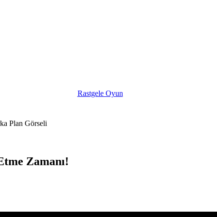
Rastgele Oyun
 Etme Zamanı!