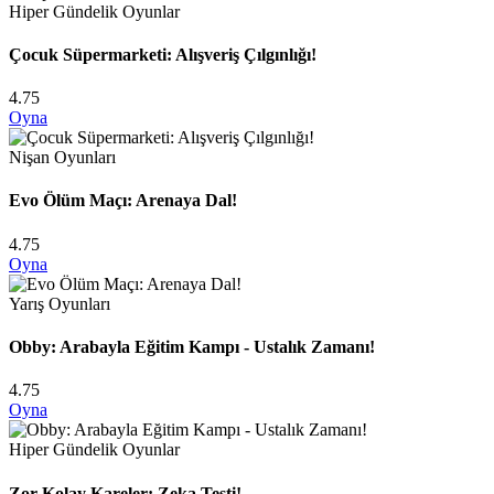
Hiper Gündelik Oyunlar
Çocuk Süpermarketi: Alışveriş Çılgınlığı!
4.75
Oyna
Nişan Oyunları
Evo Ölüm Maçı: Arenaya Dal!
4.75
Oyna
Yarış Oyunları
Obby: Arabayla Eğitim Kampı - Ustalık Zamanı!
4.75
Oyna
Hiper Gündelik Oyunlar
Zor Kolay Kareler: Zeka Testi!