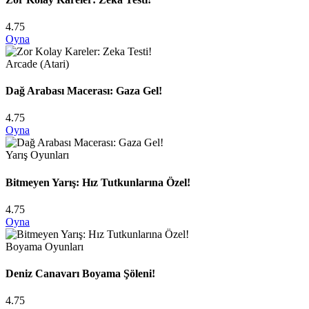
4.75
Oyna
Arcade (Atari)
Dağ Arabası Macerası: Gaza Gel!
4.75
Oyna
Yarış Oyunları
Bitmeyen Yarış: Hız Tutkunlarına Özel!
4.75
Oyna
Boyama Oyunları
Deniz Canavarı Boyama Şöleni!
4.75