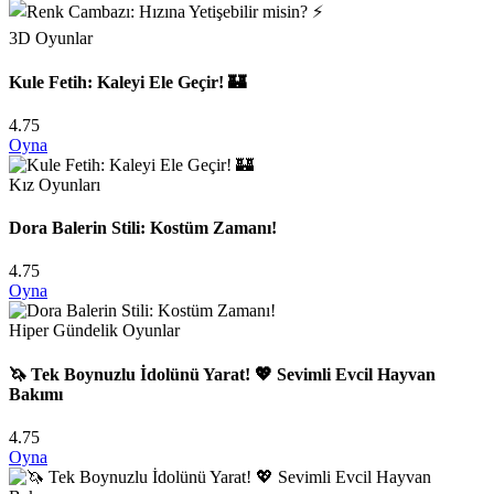
3D Oyunlar
Kule Fetih: Kaleyi Ele Geçir! 🏰
4.75
Oyna
Kız Oyunları
Dora Balerin Stili: Kostüm Zamanı!
4.75
Oyna
Hiper Gündelik Oyunlar
🦄 Tek Boynuzlu İdolünü Yarat! 💖 Sevimli Evcil Hayvan
Bakımı
4.75
Oyna