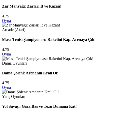
Zar Manyağı: Zarları İt ve Kazan!
4.75
Oyna
Arcade (Atari)
Masa Tenisi Şampiyonası: Raketini Kap, Arenaya Çık!
4.75
Oyna
Dama Oyunları
Dama Şöleni: Arenanın Kralı Ol!
4.75
Oyna
Yarış Oyunları
Yol Savaşı: Gaza Bas ve Tozu Dumana Kat!