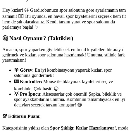
Hey kızlar! 🤩 Gardırobunuzu spor salonuna göre ayarlamanın tam
zamanı! 🏋️‍♀️ Bu oyunda, en havalı spor kıyafetlerini seçerek hem fit
hem de şık olacaksınız. Kendi tarzını yarat ve spor salonunda
parlamaya başla! ✨
🤔 Nasıl Oynanır? (Taktikler)
Amacın, spor yaparken giyilebilecek en trend kıyafetleri bir araya
getirmek ve kızları spor salonuna hazırlamak! Unutma, stilinle fark
yaratmalısın!
🎯 Görev:
En iyi kombinasyonu yaparak kızları spor
salonuna göndermek!
⌨️ Kontroller:
Mouse ile tıklayarak kıyafetleri seç ve
kombinle. Çok basit! 😉
💡 Pro İpucu:
Aksesuarlar çok önemli! Şapka, bileklik ve
spor ayakkabılarını unutma. Kombinini tamamlayacak en iyi
detayları seçerek tarzını konuştur! 😎
💯 Editörün Puanı!
Kategorisinin yıldızı olan
Spor Şıklığı: Kızlar Hazırlanıyor!
, moda