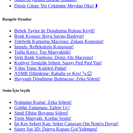
Düşür Gitsin: Yer Çekimine Meydan Oku! ⬇️
Rastgele Oyunlar
Bebek Taylor ile Dondurma Rulosu Keyfi!
Renk Koşusu: Boya Savaşı Başlıyor!
Teleferik Kurtarma Macerası: Zekanı Konuştur!
İmpuls: Reflekslerin Konuşsun!
Tuğla Kırıcı: Top Manyaklığı!
Şirin Balık Yapbozu: Deniz Altı Macerası!
Kraliyet Temizlik Şöleni: Sarayı Pırıl Pırıl Yap!
Yığın Topu: Kuleleri Patlat!
ASMR Dilimleme: Rahatla ve Kes! 🔪😌
Hayvanlı Döndürme Bulmacası: Zeka Şöleni!
Senin İçin Seçtik
Noktaları Kurtar: Zeka Şöleni!
Goblin Zıplaması: Zafere Uç!
Simli Elbise Boyama Şöleni!
Tenis Manyağı: Kortlar Senin!
İpi Kes Şekeri Kap: Şeker Canavarı Om Nom'u Doyur!
Süper Şut 3D: Dünya Kupası Gol Yağmuru!