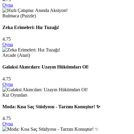
Oyna
Bulmaca (Puzzle)
Zeka Erimeleri: Hız Tuzağı!
4.75
Oyna
Arcade (Atari)
Galaksi Akıncıları: Uzayın Hükümdarı Ol!
4.75
Oyna
Kız Oyunları
Moda: Kısa Saç Stüdyosu - Tarzını Konuştur! ✨
4.75
Oyna