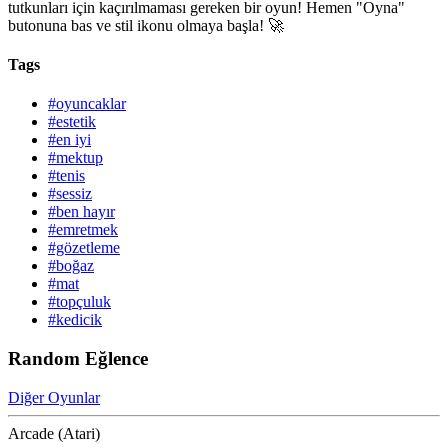
tutkunları için kaçırılmaması gereken bir oyun! Hemen "Oyna"
butonuna bas ve stil ikonu olmaya başla! 🚀
Tags
#oyuncaklar
#estetik
#en iyi
#mektup
#tenis
#sessiz
#ben hayır
#emretmek
#gözetleme
#boğaz
#mat
#topçuluk
#kedicik
Random Eğlence
Diğer Oyunlar
Arcade (Atari)