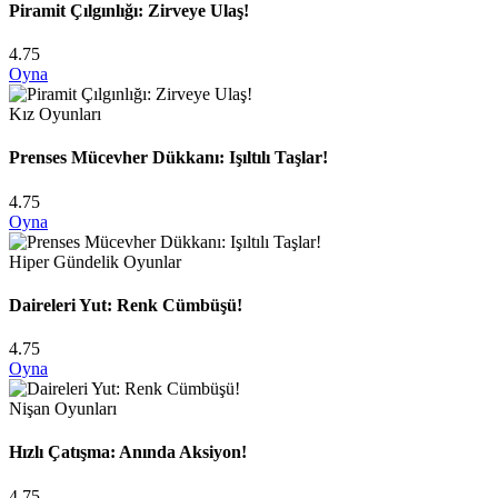
Piramit Çılgınlığı: Zirveye Ulaş!
4.75
Oyna
Kız Oyunları
Prenses Mücevher Dükkanı: Işıltılı Taşlar!
4.75
Oyna
Hiper Gündelik Oyunlar
Daireleri Yut: Renk Cümbüşü!
4.75
Oyna
Nişan Oyunları
Hızlı Çatışma: Anında Aksiyon!
4.75