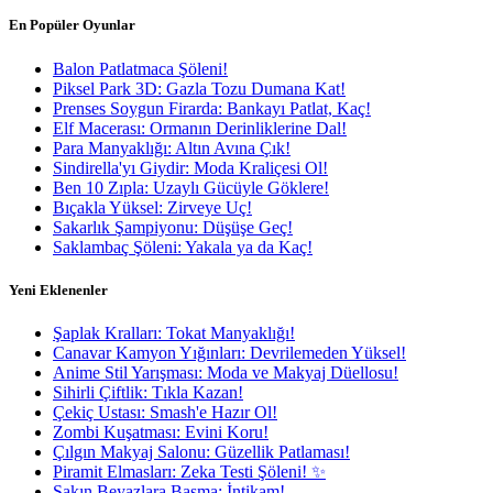
En Popüler Oyunlar
Balon Patlatmaca Şöleni!
Piksel Park 3D: Gazla Tozu Dumana Kat!
Prenses Soygun Firarda: Bankayı Patlat, Kaç!
Elf Macerası: Ormanın Derinliklerine Dal!
Para Manyaklığı: Altın Avına Çık!
Sindirella'yı Giydir: Moda Kraliçesi Ol!
Ben 10 Zıpla: Uzaylı Gücüyle Göklere!
Bıçakla Yüksel: Zirveye Uç!
Sakarlık Şampiyonu: Düşüşe Geç!
Saklambaç Şöleni: Yakala ya da Kaç!
Yeni Eklenenler
Şaplak Kralları: Tokat Manyaklığı!
Canavar Kamyon Yığınları: Devrilemeden Yüksel!
Anime Stil Yarışması: Moda ve Makyaj Düellosu!
Sihirli Çiftlik: Tıkla Kazan!
Çekiç Ustası: Smash'e Hazır Ol!
Zombi Kuşatması: Evini Koru!
Çılgın Makyaj Salonu: Güzellik Patlaması!
Piramit Elmasları: Zeka Testi Şöleni! ✨
Sakın Beyazlara Basma: İntikam!