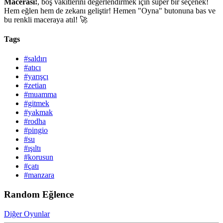
Macerası!
, boş vakitlerini değerlendirmek için süper bir seçenek!
Hem eğlen hem de zekanı geliştir! Hemen "Oyna" butonuna bas ve
bu renkli maceraya atıl! 🚀
Tags
#saldırı
#atıcı
#yarışçı
#zetian
#muamma
#gitmek
#yakmak
#rodha
#pingio
#su
#ışıltı
#korusun
#çatı
#manzara
Random Eğlence
Diğer Oyunlar