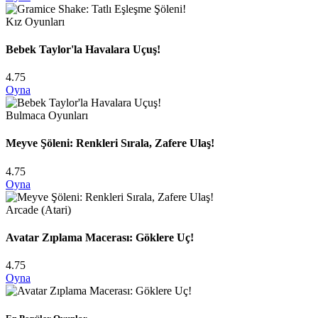
Kız Oyunları
Bebek Taylor'la Havalara Uçuş!
4.75
Oyna
Bulmaca Oyunları
Meyve Şöleni: Renkleri Sırala, Zafere Ulaş!
4.75
Oyna
Arcade (Atari)
Avatar Zıplama Macerası: Göklere Uç!
4.75
Oyna