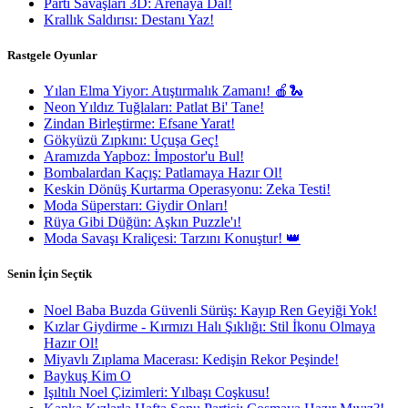
Parti Savaşları 3D: Arenaya Dal!
Krallık Saldırısı: Destanı Yaz!
Rastgele Oyunlar
Yılan Elma Yiyor: Atıştırmalık Zamanı! 🍎🐍
Neon Yıldız Tuğlaları: Patlat Bi' Tane!
Zindan Birleştirme: Efsane Yarat!
Gökyüzü Zıpkını: Uçuşa Geç!
Aramızda Yapboz: İmpostor'u Bul!
Bombalardan Kaçış: Patlamaya Hazır Ol!
Keskin Dönüş Kurtarma Operasyonu: Zeka Testi!
Moda Süperstarı: Giydir Onları!
Rüya Gibi Düğün: Aşkın Puzzle'ı!
Moda Savaşı Kraliçesi: Tarzını Konuştur! 👑
Senin İçin Seçtik
Noel Baba Buzda Güvenli Sürüş: Kayıp Ren Geyiği Yok!
Kızlar Giydirme - Kırmızı Halı Şıklığı: Stil İkonu Olmaya
Hazır Ol!
Miyavlı Zıplama Macerası: Kedişin Rekor Peşinde!
Baykuş Kim O
Işıltılı Noel Çizimleri: Yılbaşı Coşkusu!