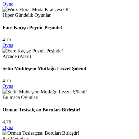
Oyna
Hiper Gündelik Oyunlar
Fare Kaçışı: Peynir Peşinde!
4.75
Oyna
Arcade (Atari)
Şefin Muhteşem Mutfağı: Lezzet Şöleni!
4.75
Oyna
Bulmaca Oyunları
Orman Tesisatçısı: Boruları Birleştir!
4.75
Oyna
Kız Oyunları