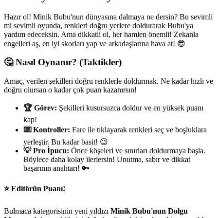
Hazır ol! Minik Bubu'nun dünyasına dalmaya ne dersin? Bu sevimli
mi sevimli oyunda, renkleri doğru yerlere doldurarak Bubu'ya
yardım edeceksin. Ama dikkatli ol, her hamlen önemli! Zekanla
engelleri aş, en iyi skorları yap ve arkadaşlarına hava at! 😎
🤔 Nasıl Oynanır? (Taktikler)
Amaç, verilen şekilleri doğru renklerle doldurmak. Ne kadar hızlı ve
doğru olursan o kadar çok puan kazanırsın!
🏆 Görev:
Şekilleri kusursuzca doldur ve en yüksek puanı
kap!
⌨️ Kontroller:
Fare ile tıklayarak renkleri seç ve boşluklara
yerleştir. Bu kadar basit! 😉
💡 Pro İpucu:
Önce köşeleri ve sınırları doldurmaya başla.
Böylece daha kolay ilerlersin! Unutma, sabır ve dikkat
başarının anahtarı! 🔑
⭐ Editörün Puanı!
Bulmaca kategorisinin yeni yıldızı
Minik Bubu'nun Dolgu