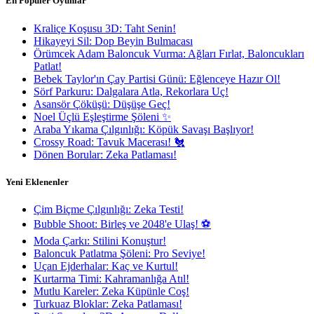
En Popüler Oyunlar
Kraliçe Koşusu 3D: Taht Senin!
Hikayeyi Sil: Dop Beyin Bulmacası
Örümcek Adam Baloncuk Vurma: Ağları Fırlat, Baloncukları
Patlat!
Bebek Taylor'ın Çay Partisi Günü: Eğlenceye Hazır Ol!
Sörf Parkuru: Dalgalara Atla, Rekorlara Uç!
Asansör Çöküşü: Düşüşe Geç!
Noel Üçlü Eşleştirme Şöleni ✨
Araba Yıkama Çılgınlığı: Köpük Savaşı Başlıyor!
Crossy Road: Tavuk Macerası! 🐔
Dönen Borular: Zeka Patlaması!
Yeni Eklenenler
Çim Biçme Çılgınlığı: Zeka Testi!
Bubble Shoot: Birleş ve 2048'e Ulaş! ⚽
Moda Çarkı: Stilini Konuştur!
Baloncuk Patlatma Şöleni: Pro Seviye!
Uçan Ejderhalar: Kaç ve Kurtul!
Kurtarma Timi: Kahramanlığa Atıl!
Mutlu Kareler: Zeka Küpünle Coş!
Turkuaz Bloklar: Zeka Patlaması!