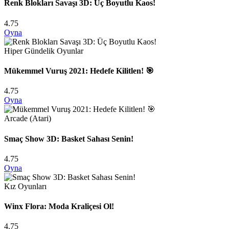
Renk Blokları Savaşı 3D: Üç Boyutlu Kaos!
4.75
Oyna
Hiper Gündelik Oyunlar
Mükemmel Vuruş 2021: Hedefe Kilitlen! 🎯
4.75
Oyna
Arcade (Atari)
Smaç Show 3D: Basket Sahası Senin!
4.75
Oyna
Kız Oyunları
Winx Flora: Moda Kraliçesi Ol!
4.75