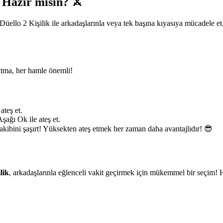
 Hazır mısın? ⚔️
llo 2 Kişilik ile arkadaşlarınla veya tek başına kıyasıya mücadele et, r
utma, her hamle önemli!
ateş et.
Aşağı Ok ile ateş et.
kibini şaşırt! Yüksekten ateş etmek her zaman daha avantajlıdır! 😎
lik
, arkadaşlarınla eğlenceli vakit geçirmek için mükemmel bir seçim