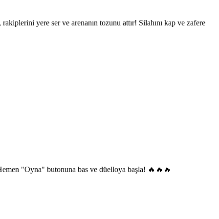
akiplerini yere ser ve arenanın tozunu attır! Silahını kap ve zafere
! Hemen "Oyna" butonuna bas ve düelloya başla! 🔥🔥🔥