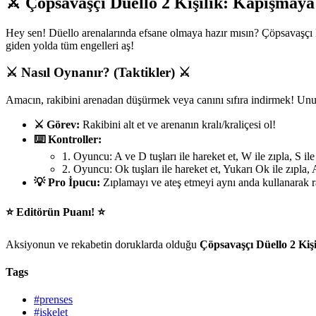
⚔️ Çöpsavaşçı Düello 2 Kişilik: Kapışmaya
Hey sen! Düello arenalarında efsane olmaya hazır mısın? Çöpsavaşçı Düe
giden yolda tüm engelleri aş!
⚔️ Nasıl Oynanır? (Taktikler) ⚔️
Amacın, rakibini arenadan düşürmek veya canını sıfıra indirmek! Un
⚔️ Görev:
Rakibini alt et ve arenanın kralı/kraliçesi ol!
⌨️ Kontroller:
1. Oyuncu: A ve D tuşları ile hareket et, W ile zıpla, S ile 
2. Oyuncu: Ok tuşları ile hareket et, Yukarı Ok ile zıpla, 
💡 Pro İpucu:
Zıplamayı ve ateş etmeyi aynı anda kullanarak ra
⭐ Editörün Puanı! ⭐
Aksiyonun ve rekabetin doruklarda olduğu
Çöpsavaşçı Düello 2 Kişi
Tags
#prenses
#iskelet