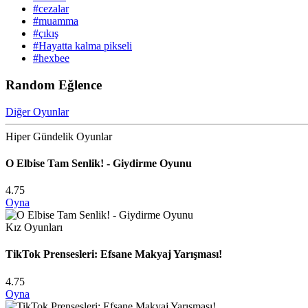
#cezalar
#muamma
#çıkış
#Hayatta kalma pikseli
#hexbee
Random Eğlence
Diğer Oyunlar
Hiper Gündelik Oyunlar
O Elbise Tam Senlik! - Giydirme Oyunu
4.75
Oyna
Kız Oyunları
TikTok Prensesleri: Efsane Makyaj Yarışması!
4.75
Oyna