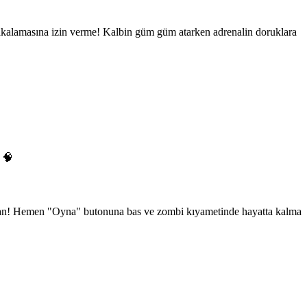
yakalamasına izin verme! Kalbin güm güm atarken adrenalin doruklara
! 🧠
kaftan! Hemen "Oyna" butonuna bas ve zombi kıyametinde hayatta kalma