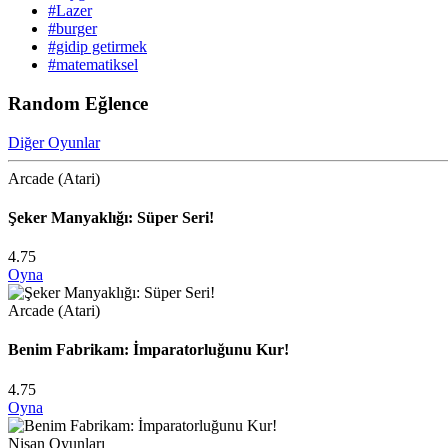
#Lazer
#burger
#gidip getirmek
#matematiksel
Random Eğlence
Diğer Oyunlar
Arcade (Atari)
Şeker Manyaklığı: Süper Seri!
4.75
Oyna
Arcade (Atari)
Benim Fabrikam: İmparatorluğunu Kur!
4.75
Oyna
Nişan Oyunları