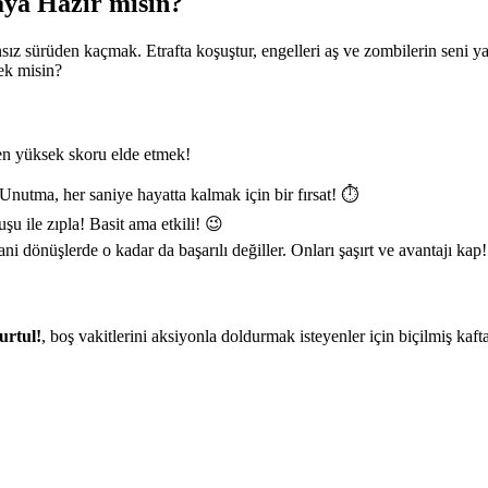
ya Hazır mısın?
ız sürüden kaçmak. Etrafta koşuştur, engelleri aş ve zombilerin seni 
cek misin?
en yüksek skoru elde etmek!
nutma, her saniye hayatta kalmak için bir fırsat! ⏱️
u ile zıpla! Basit ama etkili! 😉
i dönüşlerde o kadar da başarılı değiller. Onları şaşırt ve avantajı kap
urtul!
, boş vakitlerini aksiyonla doldurmak isteyenler için biçilmiş 