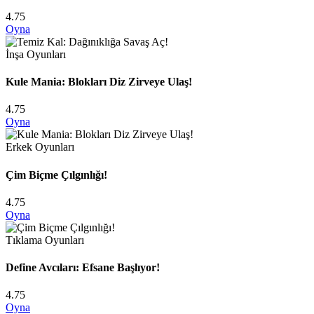
4.75
Oyna
İnşa Oyunları
Kule Mania: Blokları Diz Zirveye Ulaş!
4.75
Oyna
Erkek Oyunları
Çim Biçme Çılgınlığı!
4.75
Oyna
Tıklama Oyunları
Define Avcıları: Efsane Başlıyor!
4.75
Oyna