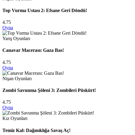
Top Vurma Ustası 2: Efsane Geri Döndü!
4.75
Oyna
Yarış Oyunları
Canavar Macerası: Gaza Bas!
4.75
Oyna
Nişan Oyunları
Zombi Savunma Şöleni 3: Zombileri Püskürt!
4.75
Oyna
Kız Oyunları
Temiz Kal: Dağınıklığa Savaş Aç!