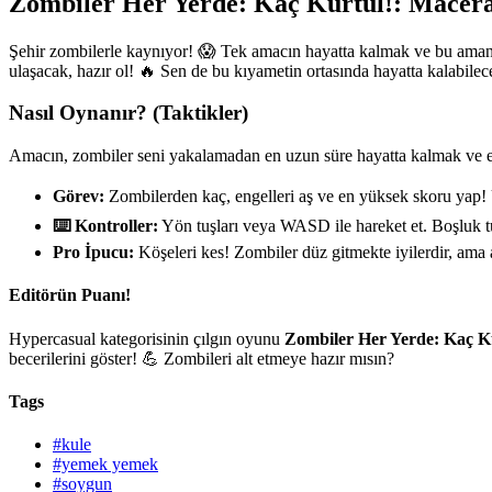
Zombiler Her Yerde: Kaç Kurtul!: Macera
Şehir zombilerle kaynıyor! 😱 Tek amacın hayatta kalmak ve bu amans
ulaşacak, hazır ol! 🔥 Sen de bu kıyametin ortasında hayatta kalabile
Nasıl Oynanır? (Taktikler)
Amacın, zombiler seni yakalamadan en uzun süre hayatta kalmak ve 
Görev:
Zombilerden kaç, engelleri aş ve en yüksek skoru yap! U
⌨️ Kontroller:
Yön tuşları veya WASD ile hareket et. Boşluk tuş
Pro İpucu:
Köşeleri kes! Zombiler düz gitmekte iyilerdir, ama an
Editörün Puanı!
Hypercasual kategorisinin çılgın oyunu
Zombiler Her Yerde: Kaç K
becerilerini göster! 💪 Zombileri alt etmeye hazır mısın?
Tags
#kule
#yemek yemek
#soygun