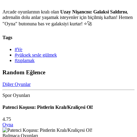
Arcade oyunlarının kralı olan
Uzay Nişancısı: Galaksi Saldırısı
,
adrenalin dolu anlar yaşamak isteyenler için biçilmiş kaftan! Hemen
"Oyna" butonuna bas ve galaksiyi kurtar! ⭐🚀
Tags
#Ve
#yüksek sesle gülmek
#zıplamak
Random Eğlence
Diğer Oyunlar
Spor Oyunları
Patenci Koşusu: Pistlerin Kralı/Kraliçesi Ol!
4.75
Oyna
Bulmaca Oyunları