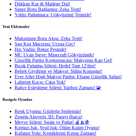
Dükkan Kur & Madene Dal!
Süper Boru Bağlantısı: Zeka Testi!
Yıldız Patlatmaca: Gökyüzünü Temizle!
Yeni Eklenenler
Maksimum Boru Akışı: Zeka Testi!
Sarı Kuş Macerası: Uçuşa Geç!
Hız Vadisi: Rekor Peşinde!
MC Uçan Steve: Minecraft Gökyüzünde!
Güzellik Partisi Koşturmacası: Makyajını Kap Gel!
Bıçak Fırlatma Şöleni: Hedef Tam 12'den!
Bebek Giydirme ve Makyaj: Stilini Konuştur!
Ever After High Makyaj Partisi: Efsane Güzellik Sırları!
Labirent Kaçış: Çıkış Yok!
Bahçe Eşleştirme Şöleni: Yapboz Zamanı! 🧩
Rastgele Oyunlar
Renk Uyumu: Gözlerin Şenlensin!
Zengin Alışveriş 3D: Parayı Harca!
Meyve Şöleni: Sırala ve Patlat! 🍎🍌🍇
Kırmızı Işık, Yeşil Işık: Ölüm Kalım Oyunu!
Kafatası Yolu: Kemiklerini Kırma Zamanı!