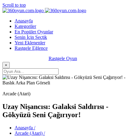
Scroll to top
Anasayfa
Kategoriler
En Popüler Oyunlar
Senin İçin Seçtik
Yeni Eklenenler
Rastgele Eğlence
Rastgele Oyun
×
Arcade (Atari)
Uzay Nişancısı: Galaksi Saldırısı -
Gökyüzü Seni Çağırıyor!
Anasayfa /
Arcade (Atari) /