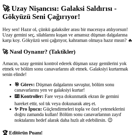
🚀 Uzay Nişancısı: Galaksi Saldırısı -
Gökyüzü Seni Çağırıyor!
Hey sen! Hazır ol, çünkü galaksiler arası bir maceraya atılıyorsun!
Uzay gemini seç, silahlarını kuşan ve amansız düşman dalgalarına
karşı koy. Gökyüzü seni çağırıyor, kahraman olmaya hazır mısın? 🔥
🚀 Nasıl Oynanır? (Taktikler)
Amacın, uzay gemini kontrol ederek düşman uzay gemilerini yok
etmek ve bölüm sonu canavarlarını alt etmek. Galaksiyi kurtarmak
senin elinde!
🎯 Görev:
Düşman dalgalarını savuştur, bölüm sonu
canavarlarını yen ve galaksiyi kurtar!
⌨️ Kontroller:
Fare veya dokunmatik ekran ile gemini
hareket ettir, sol tık veya dokunarak ateş et.
✨ Pro İpucu:
Güçlendirmeleri topla ve özel yeteneklerini
doğru zamanda kullan! Bölüm sonu canavarlarının zayıf
noktalarını hedef alarak daha hızlı alt edebilirsin. 😉
🏆 Editörün Puanı!