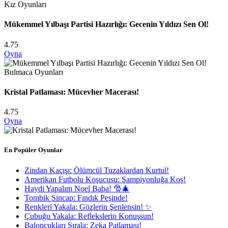
Kız Oyunları
Mükemmel Yılbaşı Partisi Hazırlığı: Gecenin Yıldızı Sen Ol!
4.75
Oyna
Bulmaca Oyunları
Kristal Patlaması: Mücevher Macerası!
4.75
Oyna
En Popüler Oyunlar
Zindan Kaçışı: Ölümcül Tuzaklardan Kurtul!
Amerikan Futbolu Koşucusu: Şampiyonluğa Koş!
Haydi Yapalım Noel Baba! 🎅🎄
Tombik Sincap: Fındık Peşinde!
Renkleri Yakala: Gözlerin Şenlensin! ✨
Çubuğu Yakala: Reflekslerin Konuşsun!
Baloncukları Sırala: Zeka Patlaması!