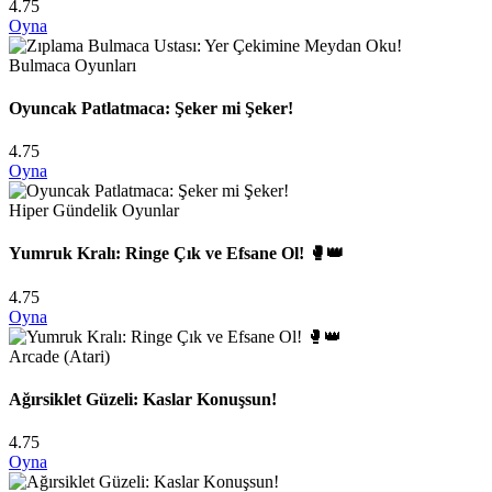
4.75
Oyna
Bulmaca Oyunları
Oyuncak Patlatmaca: Şeker mi Şeker!
4.75
Oyna
Hiper Gündelik Oyunlar
Yumruk Kralı: Ringe Çık ve Efsane Ol! 🥊👑
4.75
Oyna
Arcade (Atari)
Ağırsiklet Güzeli: Kaslar Konuşsun!
4.75
Oyna