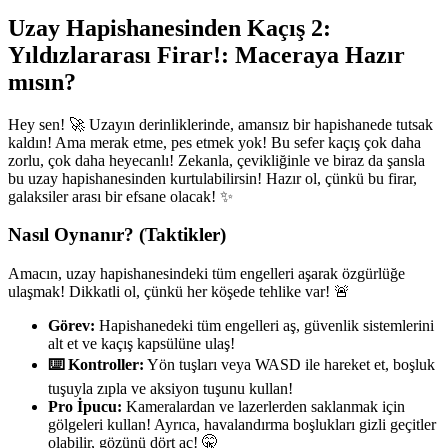
Uzay Hapishanesinden Kaçış 2:
Yıldızlararası Firar!: Maceraya Hazır
mısın?
Hey sen! 🚀 Uzayın derinliklerinde, amansız bir hapishanede tutsak
kaldın! Ama merak etme, pes etmek yok! Bu sefer kaçış çok daha
zorlu, çok daha heyecanlı! Zekanla, çevikliğinle ve biraz da şansla
bu uzay hapishanesinden kurtulabilirsin! Hazır ol, çünkü bu firar,
galaksiler arası bir efsane olacak! ✨
Nasıl Oynanır? (Taktikler)
Amacın, uzay hapishanesindeki tüm engelleri aşarak özgürlüğe
ulaşmak! Dikkatli ol, çünkü her köşede tehlike var! 🚨
Görev:
Hapishanedeki tüm engelleri aş, güvenlik sistemlerini
alt et ve kaçış kapsülüne ulaş!
⌨️ Kontroller:
Yön tuşları veya WASD ile hareket et, boşluk
tuşuyla zıpla ve aksiyon tuşunu kullan!
Pro İpucu:
Kameralardan ve lazerlerden saklanmak için
gölgeleri kullan! Ayrıca, havalandırma boşlukları gizli geçitler
olabilir, gözünü dört aç! 🤫