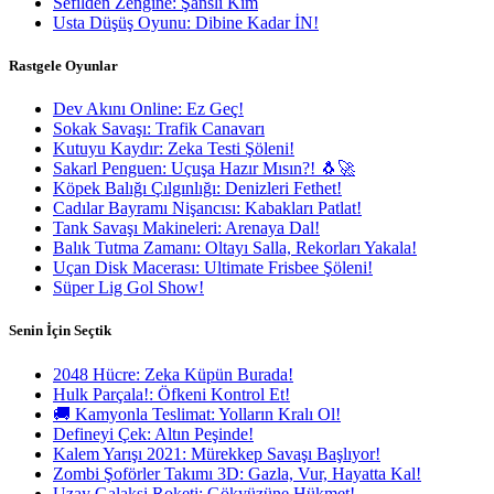
Sefilden Zengine: Şanslı Kim
Usta Düşüş Oyunu: Dibine Kadar İN!
Rastgele Oyunlar
Dev Akını Online: Ez Geç!
Sokak Savaşı: Trafik Canavarı
Kutuyu Kaydır: Zeka Testi Şöleni!
Sakarl Penguen: Uçuşa Hazır Mısın?! 🐧🚀
Köpek Balığı Çılgınlığı: Denizleri Fethet!
Cadılar Bayramı Nişancısı: Kabakları Patlat!
Tank Savaşı Makineleri: Arenaya Dal!
Balık Tutma Zamanı: Oltayı Salla, Rekorları Yakala!
Uçan Disk Macerası: Ultimate Frisbee Şöleni!
Süper Lig Gol Show!
Senin İçin Seçtik
2048 Hücre: Zeka Küpün Burada!
Hulk Parçala!: Öfkeni Kontrol Et!
🚚 Kamyonla Teslimat: Yolların Kralı Ol!
Defineyi Çek: Altın Peşinde!
Kalem Yarışı 2021: Mürekkep Savaşı Başlıyor!
Zombi Şoförler Takımı 3D: Gazla, Vur, Hayatta Kal!
Uzay Galaksi Roketi: Gökyüzüne Hükmet!