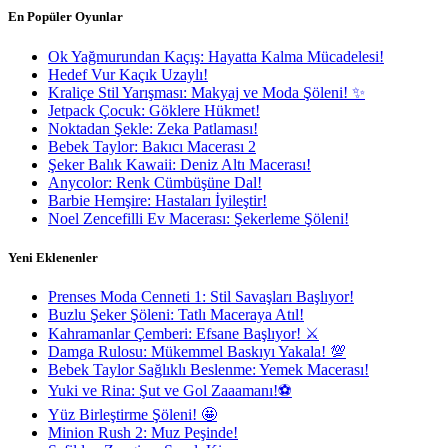
En Popüler Oyunlar
Ok Yağmurundan Kaçış: Hayatta Kalma Mücadelesi!
Hedef Vur Kaçık Uzaylı!
Kraliçe Stil Yarışması: Makyaj ve Moda Şöleni! ✨
Jetpack Çocuk: Göklere Hükmet!
Noktadan Şekle: Zeka Patlaması!
Bebek Taylor: Bakıcı Macerası 2
Şeker Balık Kawaii: Deniz Altı Macerası!
Anycolor: Renk Cümbüşüne Dal!
Barbie Hemşire: Hastaları İyileştir!
Noel Zencefilli Ev Macerası: Şekerleme Şöleni!
Yeni Eklenenler
Prenses Moda Cenneti 1: Stil Savaşları Başlıyor!
Buzlu Şeker Şöleni: Tatlı Maceraya Atıl!
Kahramanlar Çemberi: Efsane Başlıyor! ⚔️
Damga Rulosu: Mükemmel Baskıyı Yakala! 💯
Bebek Taylor Sağlıklı Beslenme: Yemek Macerası!
Yuki ve Rina: Şut ve Gol Zaaamanı!⚽
Yüz Birleştirme Şöleni! 🤩
Minion Rush 2: Muz Peşinde!