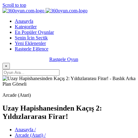
Scroll to top
Anasayfa
Kategoriler
En Popüler Oyunlar
Senin İçin Seçtik
Yeni Eklenenler
Rastgele Eğlence
Rastgele Oyun
×
Arcade (Atari)
Uzay Hapishanesinden Kaçış 2:
Yıldızlararası Firar!
Anasayfa /
Arcade (Atari) /