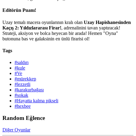
Editörün Puanı!
Uzay temalı macera oyunlarının kralı olan
Uzay Hapishanesinden
Kaçış 2: Yıldızlararası Firar!
, adrenalinini tavan yaptıracak!
Strateji, aksiyon ve bolca heyecan bir arada! Hemen "Oyna"
butonuna bas ve galaksinin en ünlü firarisi ol!
Tags
#saldırı
#kule
#Ve
#mürekkep
#lezzetli
#karakurbağası
#sokak
#Hayatta kalma pikseli
#hexbee
Random Eğlence
Diğer Oyunlar