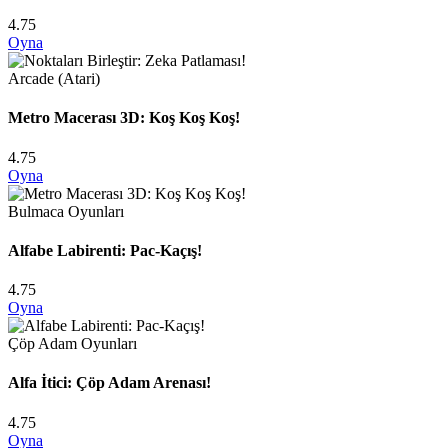
4.75
Oyna
Arcade (Atari)
Metro Macerası 3D: Koş Koş Koş!
4.75
Oyna
Bulmaca Oyunları
Alfabe Labirenti: Pac-Kaçış!
4.75
Oyna
Çöp Adam Oyunları
Alfa İtici: Çöp Adam Arenası!
4.75
Oyna