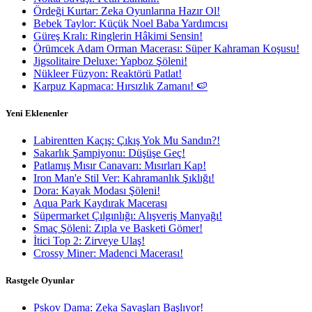
Ördeği Kurtar: Zeka Oyunlarına Hazır Ol!
Bebek Taylor: Küçük Noel Baba Yardımcısı
Güreş Kralı: Ringlerin Hâkimi Sensin!
Örümcek Adam Orman Macerası: Süper Kahraman Koşusu!
Jigsolitaire Deluxe: Yapboz Şöleni!
Nükleer Füzyon: Reaktörü Patlat!
Karpuz Kapmaca: Hırsızlık Zamanı! 🍉
Yeni Eklenenler
Labirentten Kaçış: Çıkış Yok Mu Sandın?!
Sakarlık Şampiyonu: Düşüşe Geç!
Patlamış Mısır Canavarı: Mısırları Kap!
Iron Man'e Stil Ver: Kahramanlık Şıklığı!
Dora: Kayak Modası Şöleni!
Aqua Park Kaydırak Macerası
Süpermarket Çılgınlığı: Alışveriş Manyağı!
Smaç Şöleni: Zıpla ve Basketi Gömer!
İtici Top 2: Zirveye Ulaş!
Crossy Miner: Madenci Macerası!
Rastgele Oyunlar
Pskov Dama: Zeka Savaşları Başlıyor!