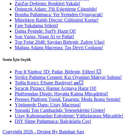
ZıpZıp Değişim: Renkleri Yakala!
Örümcek Adam: 3'lü Eşleştirme Çılgınlığı!
Bomba Patlatmaca: Yer Yerinden Oynayacak!
Mürekkep Balığı Dişçisi: Gülüşünü Kurtar!
Fare Yakalama Şöleni!
Dalga Peşinde: Surf'e Hazır Ol!
Son Vuruş: Nişan Al ve Patlat!
Top Fırlat 2048: Sayıları Birleştir, Zafere Ulaş!
Mağara Adamı Macerası: Taş Devri Coşkusu!
Senin İçin Seçtik
Pop It Yapboz 3D: Patlat, Birleştir, Eğlen! 💥
Sivilce Patlatma Cenneti: Kız Oyunları Makyaj Salonu!
Tuğla Kırıcı: Efsane Başlıyor! 🧱💥
Sıcacık Pizzacı: Hamur Açmaya Hazır Ol!
Platformdan Düşüş: Hayatta Kalma Mücadelesi!
Prenses Platform Topuk Tasarımı: Moda İkonu Sensin!
Yörüngede Dans: Uzay Macerası!
Sprunki Top Cambazlığı: Yeteneklerini Göster!
Uzay Kahramanları Eşleştirme: Yıldızlararası Mücadele!
DIY Slime Patlatmaca: Balçıklarla Coş!
Copyright 2026 - Desing By Batuhan Sarı