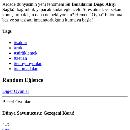
Arcade dünyasının yeni fenomeni
Su Borularını Döşe: Akışı
Sağla!
, bağımlılık yapacak kadar eğlenceli! Stres atmak ve zekanı
konuşturmak için daha ne bekliyorsun? Hemen "Oyna" butonuna
bas ve su tesisatı imparatorluğunu kurmaya başla!
Tags
#saldırı
#rulo
#sürüklemek
#zetian
#en iyi oyunlar
#takımadalar
Random Eğlence
Diğer Oyunlar
Beceri Oyunları
Dünya Savunucusu: Gezegeni Koru!
4.75
Oyna