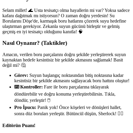
Selam millet! 🌊 Usta tesisatçı olma hayallerin mi var? Yoksa sadece
kafanı dağıtmak mı istiyorsun? O zaman doğru yerdesin! Su
Borularını Döşe'de, karmaşık boru hatlarını çözerek suyu hedefine
ulaştırman gerekiyor. Zekanla suyun gücünü birleştir ve gelmiş
geçmiş en iyi tesisatçı olduğunu kanıtla! 🧠
Nasıl Oynanır? (Taktikler)
Amacın, verilen boru parçalarını doğru şekilde yerleştirerek suyun
kaynaktan hedefe kesintisiz bir şekilde akmasını sağlamak! Basit
değil mi? 🤔
Görev:
Suyun başlangıç noktasından bitiş noktasına kadar
kesintisiz bir şekilde akmasını sağlayacak boru hattını oluştur!
⌨️ Kontroller:
Fare ile boru parçalarına tıklayarak
döndürebilir ve doğru konuma yerleştirebilirsin. Tıkla,
döndür, yerleştir! 🖱️
Pro İpucu:
Panik yok! Önce köşeleri ve dönüşleri hallet,
sonra düz boruları yerleştir. Bütüncül düşün, Sherlock! 🕵️‍♂️
Editörün Puanı!