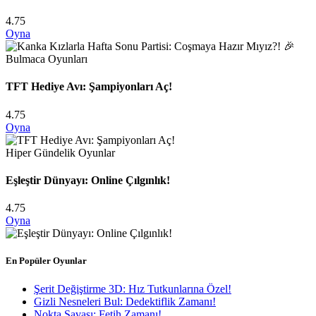
4.75
Oyna
Bulmaca Oyunları
TFT Hediye Avı: Şampiyonları Aç!
4.75
Oyna
Hiper Gündelik Oyunlar
Eşleştir Dünyayı: Online Çılgınlık!
4.75
Oyna
En Popüler Oyunlar
Şerit Değiştirme 3D: Hız Tutkunlarına Özel!
Gizli Nesneleri Bul: Dedektiflik Zamanı!
Nokta Savaşı: Fetih Zamanı!