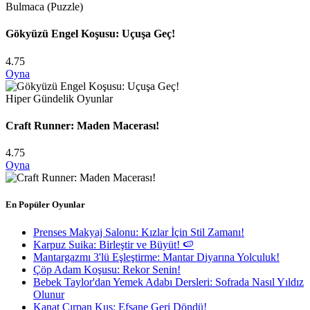
Bulmaca (Puzzle)
Gökyüzü Engel Koşusu: Uçuşa Geç!
4.75
Oyna
Hiper Gündelik Oyunlar
Craft Runner: Maden Macerası!
4.75
Oyna
En Popüler Oyunlar
Prenses Makyaj Salonu: Kızlar İçin Stil Zamanı!
Karpuz Suika: Birleştir ve Büyüt! 🍉
Mantargazmı 3'lü Eşleştirme: Mantar Diyarına Yolculuk!
Çöp Adam Koşusu: Rekor Senin!
Bebek Taylor'dan Yemek Adabı Dersleri: Sofrada Nasıl Yıldız
Olunur
Kanat Çırpan Kuş: Efsane Geri Döndü!