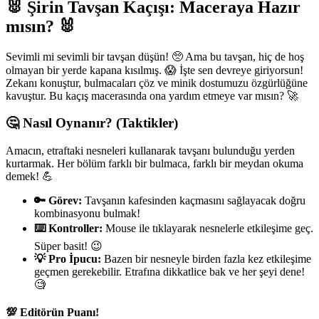
🐰 Şirin Tavşan Kaçışı: Maceraya Hazır
mısın? 🐰
Sevimli mi sevimli bir tavşan düşün! 🥺 Ama bu tavşan, hiç de hoş
olmayan bir yerde kapana kısılmış. 😱 İşte sen devreye giriyorsun!
Zekanı konuştur, bulmacaları çöz ve minik dostumuzu özgürlüğüne
kavuştur. Bu kaçış macerasında ona yardım etmeye var mısın? 🚀
🤔 Nasıl Oynanır? (Taktikler)
Amacın, etraftaki nesneleri kullanarak tavşanı bulunduğu yerden
kurtarmak. Her bölüm farklı bir bulmaca, farklı bir meydan okuma
demek! 💪
🔑 Görev:
Tavşanın kafesinden kaçmasını sağlayacak doğru
kombinasyonu bulmak!
⌨️ Kontroller:
Mouse ile tıklayarak nesnelerle etkileşime geç.
Süper basit! 😉
💡 Pro İpucu:
Bazen bir nesneyle birden fazla kez etkileşime
geçmen gerekebilir. Etrafına dikkatlice bak ve her şeyi dene!
🧐
💯 Editörün Puanı!