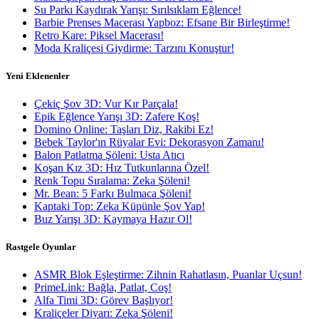
Su Parkı Kaydırak Yarışı: Sırılsıklam Eğlence!
Barbie Prenses Macerası Yapboz: Efsane Bir Birleştirme!
Retro Kare: Piksel Macerası!
Moda Kraliçesi Giydirme: Tarzını Konuştur!
Yeni Eklenenler
Çekiç Şov 3D: Vur Kır Parçala!
Epik Eğlence Yarışı 3D: Zafere Koş!
Domino Online: Taşları Diz, Rakibi Ez!
Bebek Taylor'ın Rüyalar Evi: Dekorasyon Zamanı!
Balon Patlatma Şöleni: Usta Atıcı
Koşan Kız 3D: Hız Tutkunlarına Özel!
Renk Topu Sıralama: Zeka Şöleni!
Mr. Bean: 5 Farkı Bulmaca Şöleni!
Kaptaki Top: Zeka Küpünle Şov Yap!
Buz Yarışı 3D: Kaymaya Hazır Ol!
Rastgele Oyunlar
ASMR Blok Eşleştirme: Zihnin Rahatlasın, Puanlar Uçsun!
PrimeLink: Bağla, Patlat, Coş!
Alfa Timi 3D: Görev Başlıyor!
Kraliçeler Diyarı: Zeka Şöleni!