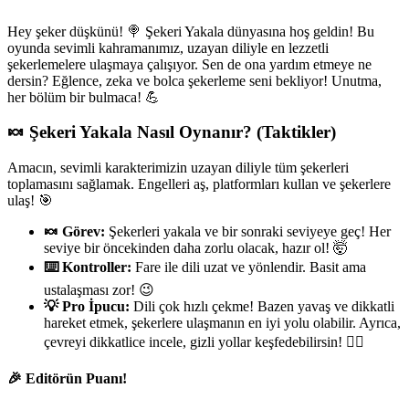
Hey şeker düşkünü! 🍭 Şekeri Yakala dünyasına hoş geldin! Bu
oyunda sevimli kahramanımız, uzayan diliyle en lezzetli
şekerlemelere ulaşmaya çalışıyor. Sen de ona yardım etmeye ne
dersin? Eğlence, zeka ve bolca şekerleme seni bekliyor! Unutma,
her bölüm bir bulmaca! 💪
🍬 Şekeri Yakala Nasıl Oynanır? (Taktikler)
Amacın, sevimli karakterimizin uzayan diliyle tüm şekerleri
toplamasını sağlamak. Engelleri aş, platformları kullan ve şekerlere
ulaş! 🎯
🍬 Görev:
Şekerleri yakala ve bir sonraki seviyeye geç! Her
seviye bir öncekinden daha zorlu olacak, hazır ol! 🤯
⌨️ Kontroller:
Fare ile dili uzat ve yönlendir. Basit ama
ustalaşması zor! 😉
💡 Pro İpucu:
Dili çok hızlı çekme! Bazen yavaş ve dikkatli
hareket etmek, şekerlere ulaşmanın en iyi yolu olabilir. Ayrıca,
çevreyi dikkatlice incele, gizli yollar keşfedebilirsin! 🕵️‍♀️
🎉 Editörün Puanı!