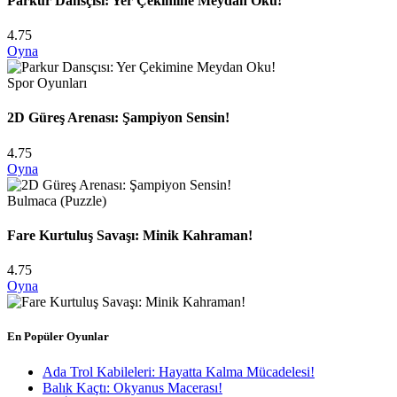
Parkur Dansçısı: Yer Çekimine Meydan Oku!
4.75
Oyna
Spor Oyunları
2D Güreş Arenası: Şampiyon Sensin!
4.75
Oyna
Bulmaca (Puzzle)
Fare Kurtuluş Savaşı: Minik Kahraman!
4.75
Oyna
En Popüler Oyunlar
Ada Trol Kabileleri: Hayatta Kalma Mücadelesi!
Balık Kaçtı: Okyanus Macerası!