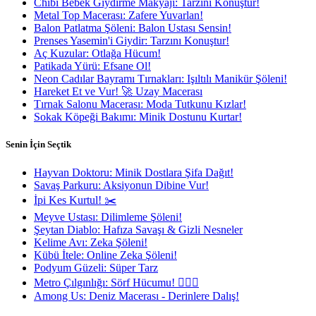
Chibi Bebek Giydirme Makyajı: Tarzını Konuştur!
Metal Top Macerası: Zafere Yuvarlan!
Balon Patlatma Şöleni: Balon Ustası Sensin!
Prenses Yasemin'i Giydir: Tarzını Konuştur!
Aç Kuzular: Otlağa Hücum!
Patikada Yürü: Efsane Ol!
Neon Cadılar Bayramı Tırnakları: Işıltılı Manikür Şöleni!
Hareket Et ve Vur! 🚀 Uzay Macerası
Tırnak Salonu Macerası: Moda Tutkunu Kızlar!
Sokak Köpeği Bakımı: Minik Dostunu Kurtar!
Senin İçin Seçtik
Hayvan Doktoru: Minik Dostlara Şifa Dağıt!
Savaş Parkuru: Aksiyonun Dibine Vur!
İpi Kes Kurtul! ✂️
Meyve Ustası: Dilimleme Şöleni!
Şeytan Diablo: Hafıza Savaşı & Gizli Nesneler
Kelime Avı: Zeka Şöleni!
Kübü İtele: Online Zeka Şöleni!
Podyum Güzeli: Süper Tarz
Metro Çılgınlığı: Sörf Hücumu! 🏄‍♂️💨
Among Us: Deniz Macerası - Derinlere Dalış!