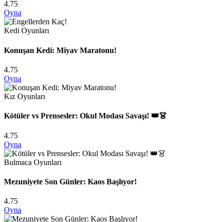
4.75
Oyna
Kedi Oyunları
Konuşan Kedi: Miyav Maratonu!
4.75
Oyna
Kız Oyunları
Kötüler vs Prensesler: Okul Modası Savaşı! 👑👗
4.75
Oyna
Bulmaca Oyunları
Mezuniyete Son Günler: Kaos Başlıyor!
4.75
Oyna