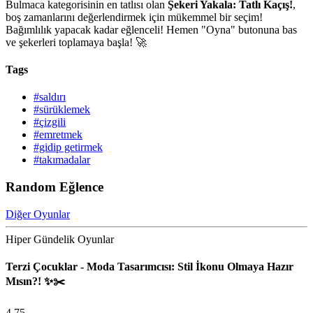
Bulmaca kategorisinin en tatlısı olan
Şekeri Yakala: Tatlı Kaçış!
,
boş zamanlarını değerlendirmek için mükemmel bir seçim!
Bağımlılık yapacak kadar eğlenceli! Hemen "Oyna" butonuna bas
ve şekerleri toplamaya başla! 🚀
Tags
#saldırı
#sürüklemek
#çizgili
#emretmek
#gidip getirmek
#takımadalar
Random Eğlence
Diğer Oyunlar
Hiper Gündelik Oyunlar
Terzi Çocuklar - Moda Tasarımcısı: Stil İkonu Olmaya Hazır
Mısın?! ✨✂️
4.75