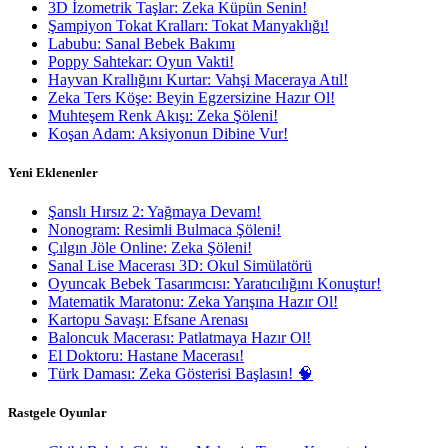
3D İzometrik Taşlar: Zeka Küpün Senin!
Şampiyon Tokat Kralları: Tokat Manyaklığı!
Labubu: Sanal Bebek Bakımı
Poppy Sahtekar: Oyun Vakti!
Hayvan Krallığını Kurtar: Vahşi Maceraya Atıl!
Zeka Ters Köşe: Beyin Egzersizine Hazır Ol!
Muhteşem Renk Akışı: Zeka Şöleni!
Koşan Adam: Aksiyonun Dibine Vur!
Yeni Eklenenler
Şanslı Hırsız 2: Yağmaya Devam!
Nonogram: Resimli Bulmaca Şöleni!
Çılgın Jöle Online: Zeka Şöleni!
Sanal Lise Macerası 3D: Okul Simülatörü
Oyuncak Bebek Tasarımcısı: Yaratıcılığını Konuştur!
Matematik Maratonu: Zeka Yarışına Hazır Ol!
Kartopu Savaşı: Efsane Arenası
Baloncuk Macerası: Patlatmaya Hazır Ol!
El Doktoru: Hastane Macerası!
Türk Daması: Zeka Gösterisi Başlasın! 🧠
Rastgele Oyunlar