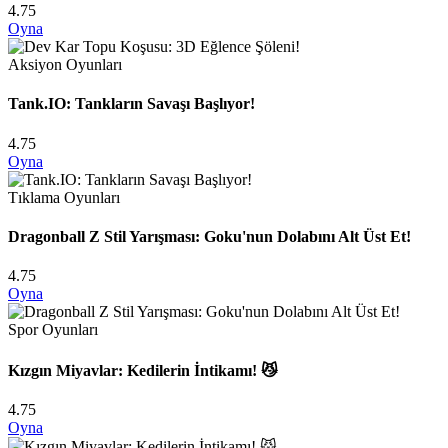
4.75
Oyna
Aksiyon Oyunları
Tank.IO: Tankların Savaşı Başlıyor!
4.75
Oyna
Tıklama Oyunları
Dragonball Z Stil Yarışması: Goku'nun Dolabını Alt Üst Et!
4.75
Oyna
Spor Oyunları
Kızgın Miyavlar: Kedilerin İntikamı! 😼
4.75
Oyna