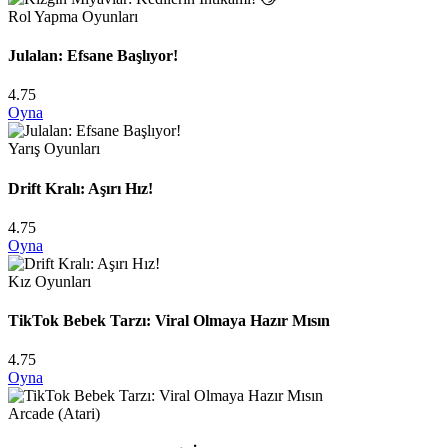
Rol Yapma Oyunları
Julalan: Efsane Başlıyor!
4.75
Oyna
Yarış Oyunları
Drift Kralı: Aşırı Hız!
4.75
Oyna
Kız Oyunları
TikTok Bebek Tarzı: Viral Olmaya Hazır Mısın
4.75
Oyna
Arcade (Atari)