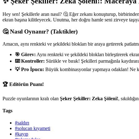
✨ Şeker Şekiller: Zeka Şöleni!: Maceraya
Hey sen! Şekillerle aran nasıl? 🤔 Eğer zekanı konuşturup, birbirinden 
ekran başına kilitleyecek. Unutma, her doğru hamle seni zirveye taşıy
🤔 Nasıl Oynanır? (Taktikler)
Amacın, aynı renkteki ve şekildeki blokları bir araya getirerek patlat
🎯 Görev:
Aynı renkteki ve şekildeki blokları birleştirerek ekr
⌨️ Kontroller:
Sürükle ve bırak! Şekilleri parmağınla kaydırarak
💡 Pro İpucu:
Büyük kombinasyonlar yapmaya odaklan! Ne kadar
🏆 Editörün Puanı!
Puzzle oyunlarının kralı olan
Şeker Şekiller: Zeka Şöleni!
, sıkıldığ
Tags
#saldırı
#solucan kıyameti
#kayıp