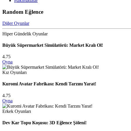
#takımadalar
Random Eğlence
Diğer Oyunlar
Hiper Gündelik Oyunlar
Büyük Süpermarket Simülatörü: Market Kralı Ol!
4.75
Oyna
Kız Oyunları
Kuromi Avatar Fabrikası: Kendi Tarzını Yarat!
4.75
Oyna
Erkek Oyunları
Dev Kar Topu Koşusu: 3D Eğlence Şöleni!