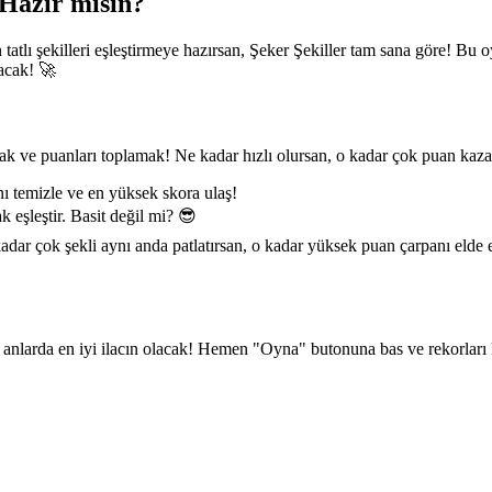
 Hazır mısın?
tatlı şekilleri eşleştirmeye hazırsan, Şeker Şekiller tam sana göre! Bu o
acak! 🚀
mak ve puanları toplamak! Ne kadar hızlı olursan, o kadar çok puan kaza
anı temizle ve en yüksek skora ulaş!
 eşleştir. Basit değil mi? 😎
 çok şekli aynı anda patlatırsan, o kadar yüksek puan çarpanı elde ed
ın anlarda en iyi ilacın olacak! Hemen "Oyna" butonuna bas ve rekorlar