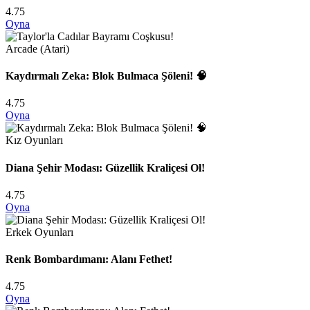
4.75
Oyna
Arcade (Atari)
Kaydırmalı Zeka: Blok Bulmaca Şöleni! 🧠
4.75
Oyna
Kız Oyunları
Diana Şehir Modası: Güzellik Kraliçesi Ol!
4.75
Oyna
Erkek Oyunları
Renk Bombardımanı: Alanı Fethet!
4.75
Oyna