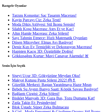
Rastgele Oyunlar
Tarzını Konuştur: Saç Tasarım Macerası!
Kayip Parçayı Çiz: Zeka Testi!
Moda Dikiş Atölyesi: Stil İkonu Sensin!
Silahlı Koşu Macerası: Ateş Et ve Kaç!
Altın Hamle Macerası: Zeka Şöleni!
Sayı Tahmin Etmece: Hızlı Matematik Oyunları
Düşen Mücevher: Elmas Avı Başlıyor!
Deniz Kızı Ev Temizliği ve Dekorasyon Macerası!
Hapisten Kaçış 3D: Özgürlüğe Doğru!
Gökkuşağını Kurtar: Mavi Canavar Alarmda! 🚨
Senin İçin Seçtik
Şişeyi Uçur 3D: Gökyüzüne Meydan Oku!
Makyaj Kutusu Pasta Şöleni 2022! 🎂💄
Güzellik Merkezi: Baştan Yaratılmaya Hazır Mısın
Bebek Su Aygırı Banyo Saati: Köpük Savaşı Başlıyor!
Bağlantı Çizgisi: Zeka Şöleni!
Bisiklet Manyağı 3D: Gaza Bas, Tozu Dumana Kat!
Zıpla Takip Et: Peşindeyim!
Blok Üstadı: Süper Zeka Bulmacası
It Girl - Moda Fenomeni & Giydirme Oyunu: Stil İkonu