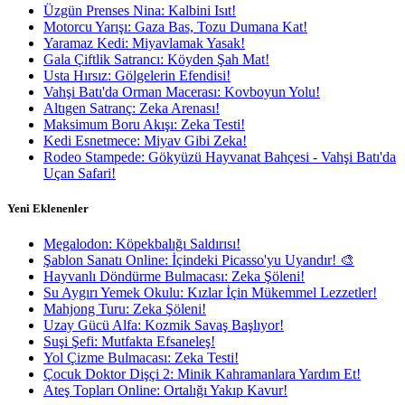
Üzgün Prenses Nina: Kalbini Isıt!
Motorcu Yarışı: Gaza Bas, Tozu Dumana Kat!
Yaramaz Kedi: Miyavlamak Yasak!
Gala Çiftlik Satrancı: Köyden Şah Mat!
Usta Hırsız: Gölgelerin Efendisi!
Vahşi Batı'da Orman Macerası: Kovboyun Yolu!
Altıgen Satranç: Zeka Arenası!
Maksimum Boru Akışı: Zeka Testi!
Kedi Esnetmece: Miyav Gibi Zeka!
Rodeo Stampede: Gökyüzü Hayvanat Bahçesi - Vahşi Batı'da
Uçan Safari!
Yeni Eklenenler
Megalodon: Köpekbalığı Saldırısı!
Şablon Sanatı Online: İçindeki Picasso'yu Uyandır! 🎨
Hayvanlı Döndürme Bulmacası: Zeka Şöleni!
Su Aygırı Yemek Okulu: Kızlar İçin Mükemmel Lezzetler!
Mahjong Turu: Zeka Şöleni!
Uzay Gücü Alfa: Kozmik Savaş Başlıyor!
Suşi Şefi: Mutfakta Efsaneleş!
Yol Çizme Bulmacası: Zeka Testi!
Çocuk Doktor Dişçi 2: Minik Kahramanlara Yardım Et!
Ateş Topları Online: Ortalığı Yakıp Kavur!