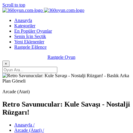
Scroll to top
Anasayfa
Kategoriler
En Popüler Oyunlar
Senin İçin Seçtik
Yeni Eklenenler
Rastgele Eğlence
Rastgele Oyun
×
Arcade (Atari)
Retro Savunucular: Kule Savaşı - Nostalji
Rüzgarı!
Anasayfa /
Arcade (Atari) /