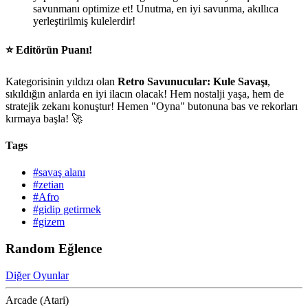
savunmanı optimize et! Unutma, en iyi savunma, akıllıca
yerleştirilmiş kulelerdir!
⭐ Editörün Puanı!
Kategorisinin yıldızı olan
Retro Savunucular: Kule Savaşı
,
sıkıldığın anlarda en iyi ilacın olacak! Hem nostalji yaşa, hem de
stratejik zekanı konuştur! Hemen "Oyna" butonuna bas ve rekorları
kırmaya başla! 🚀
Tags
#savaş alanı
#zetian
#Afro
#gidip getirmek
#gizem
Random Eğlence
Diğer Oyunlar
Arcade (Atari)