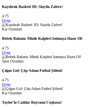
Kaydırak Basketi 3D: Slaytla Zafere!
4.75
Oyna
Kız Oyunları
Bebek Bakımı: Minik Kalpleri Isıtmaya Hazır Ol!
4.75
Oyna
Spor Oyunları
Çılgın Gol: Çöp Adam Futbol Şöleni!
4.75
Oyna
Kız Oyunları
Taylor'la Cadılar Bayramı Coşkusu!