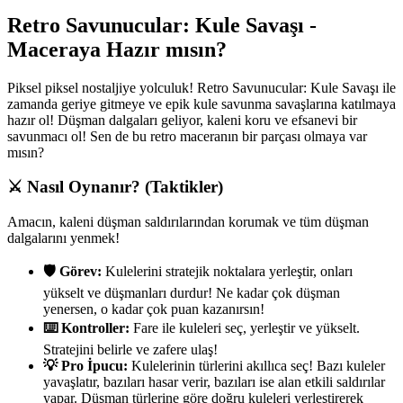
Retro Savunucular: Kule Savaşı -
Maceraya Hazır mısın?
Piksel piksel nostaljiye yolculuk! Retro Savunucular: Kule Savaşı ile
zamanda geriye gitmeye ve epik kule savunma savaşlarına katılmaya
hazır ol! Düşman dalgaları geliyor, kaleni koru ve efsanevi bir
savunmacı ol! Sen de bu retro maceranın bir parçası olmaya var
mısın?
⚔️ Nasıl Oynanır? (Taktikler)
Amacın, kaleni düşman saldırılarından korumak ve tüm düşman
dalgalarını yenmek!
🛡️ Görev:
Kulelerini stratejik noktalara yerleştir, onları
yükselt ve düşmanları durdur! Ne kadar çok düşman
yenersen, o kadar çok puan kazanırsın!
⌨️ Kontroller:
Fare ile kuleleri seç, yerleştir ve yükselt.
Stratejini belirle ve zafere ulaş!
💡 Pro İpucu:
Kulelerinin türlerini akıllıca seç! Bazı kuleler
yavaşlatır, bazıları hasar verir, bazıları ise alan etkili saldırılar
yapar. Düşman türlerine göre doğru kuleleri yerleştirerek