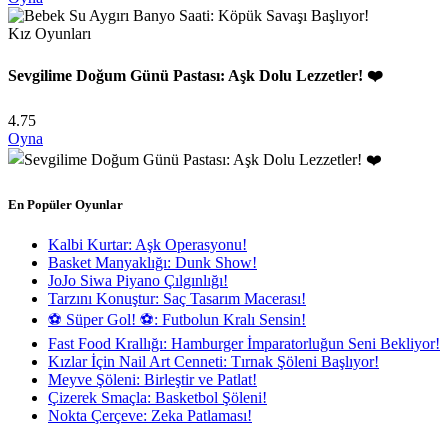
Kız Oyunları
Sevgilime Doğum Günü Pastası: Aşk Dolu Lezzetler! ❤️
4.75
Oyna
En Popüler Oyunlar
Kalbi Kurtar: Aşk Operasyonu!
Basket Manyaklığı: Dunk Show!
JoJo Siwa Piyano Çılgınlığı!
Tarzını Konuştur: Saç Tasarım Macerası!
⚽ Süper Gol! ⚽: Futbolun Kralı Sensin!
Fast Food Krallığı: Hamburger İmparatorluğun Seni Bekliyor!
Kızlar İçin Nail Art Cenneti: Tırnak Şöleni Başlıyor!
Meyve Şöleni: Birleştir ve Patlat!
Çizerek Smaçla: Basketbol Şöleni!
Nokta Çerçeve: Zeka Patlaması!