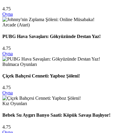
4.75
Oyna
Arcade (Atari)
PUBG Hava Savaşları: Gökyüzünde Destan Yaz!
4.75
Oyna
Bulmaca Oyunları
Çiçek Bahçesi Cenneti: Yapboz Şöleni!
4.75
Oyna
Kız Oyunları
Bebek Su Aygırı Banyo Saati: Köpük Savaşı Başlıyor!
4.75
Oyna