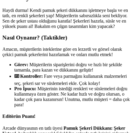
Haydi durma! Kendi pamuk şekeri dükkanını işletmeye başla ve en
tatlı, en renkli şekerleri yap! Müşterilerin sabırsızlıkla seni bekliyor.
Sen de şeker ustası olduğunu kanıtla! Şekerleri hazırla, süsle ve en
yüksek puanı al! Bakalım en çılgın tasarımları kim yapacak?
Nasıl Oynanır? (Taktikler)
Amacın, müşterilerin isteklerine göre en lezzetli ve görsel olarak
çekici pamuk şekerlerini hazırlamak ve onları mutlu etmek!
Görev:
Müşterilerin siparişlerini doğru ve hızlı bir şekilde
tamamla, para kazan ve dükkanını geliştir!
⌨️ Kontroller:
Fare veya parmağını kullanarak malzemeleri
seç, şekeri sar ve süslemeleri ekle. Çok kolay!
Pro İpucu:
Müşterinin istediği renkleri ve süslemeleri doğru
kullanmaya özen göster. Ne kadar hızlı ve doğru olursan, o
kadar çok para kazanırsın! Unutma, mutlu müşteri = daha çok
para!
Editörün Puanı!
Arcade dünyasının en tatlı üyesi
Pamuk Şekeri Dükkanı: Şeker