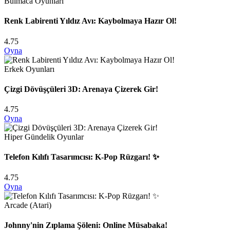
Bulmaca Oyunları
Renk Labirenti Yıldız Avı: Kaybolmaya Hazır Ol!
4.75
Oyna
Erkek Oyunları
Çizgi Dövüşçüleri 3D: Arenaya Çizerek Gir!
4.75
Oyna
Hiper Gündelik Oyunlar
Telefon Kılıfı Tasarımcısı: K-Pop Rüzgarı! ✨
4.75
Oyna
Arcade (Atari)
Johnny'nin Zıplama Şöleni: Online Müsabaka!