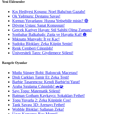
Yeni Eklenenler
Kış Hediyesi Koşusu: Noel Baba'nın Gazabı!
Ok Yağmuru: Destansı Savaş!
Kırmızı Yuvarlanış: Hızına Yetişebilir misin? 🔴
Dövme Ustası: Sanat Konuşsun!
Gerçek Kariyer Hayatı: Stil Sahibi Olma Zamanı!
Sonbahar Balkabağı: Zıpla ve Hayatta Kal! 🎃
Mıknatıs Manyağı: İt ve Kaç!
Sudoku Blokları: Zeka Küpün Senin!
Renk Çemberi Çılgınlığı!
Üniversiteli Tarzı: Giydirmece Şöleni!
Rastgele Oyunlar
Mutlu Sünger Bobi: Baloncuk Macerası!
Dişli Çarkları Tamir Et: Zeka Testi!
Barbie Tasarımcısı: Kendi Barbie'ni Yarat!
Araba Sıralama Çılgınlığı! 🚗🧩
Sayı Topu: Matematik Şöleni!
Batman Gotham Kaykaycı: Sokakları Fethet!
Topu Yuvarla 2: Zeka Küpünle Coş!
Tank Savaşı 3D: Arenayı Fethet!
Wobble Bloklar: Sallanan Zeka!
Uzay Kurşunu: Bay Mermi!