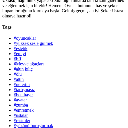
Ustası!
, bağımlılık yapacak! Sıkıldığın anlarda tatlı krizini gidermek
ve eğlenmek için birebir! Hemen "Oyna" butonuna bas ve şeker
imparatorluğunu kurmaya başla! Gelmiş geçmiş en iyi Şeker Ustası
olmaya hazır ol!
Tags
#oyuncaklar
#yüksek sesle gülmek
#estetik
#en iyi
#bff
#Meyve ağaçları
#altın kılıç
#ölü
#altın
#nefertiti
#tartışmasız
#ben hayır
#avatar
#zumba
#emretmek
#ustalar
#resimler
#yüzünü buruşturmak