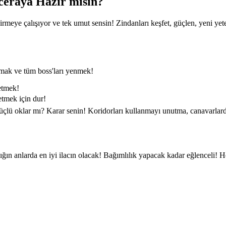
ceraya Hazır mısın?
irmeye çalışıyor ve tek umut sensin! Zindanları keşfet, güçlen, yeni y
şmak ve tüm boss'ları yenmek!
etmek!
etmek için dur!
 güçlü oklar mı? Karar senin! Koridorları kullanmayı unutma, canavarlard
ldığın anlarda en iyi ilacın olacak! Bağımlılık yapacak kadar eğlenceli