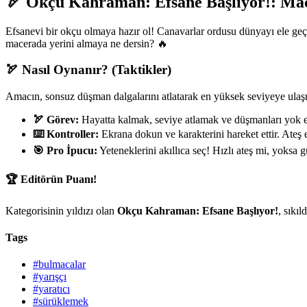
🏹 Okçu Kahraman: Efsane Başlıyor!: Ma
Efsanevi bir okçu olmaya hazır ol! Canavarlar ordusu dünyayı ele geç
macerada yerini almaya ne dersin? 🔥
🏹 Nasıl Oynanır? (Taktikler)
Amacın, sonsuz düşman dalgalarını atlatarak en yüksek seviyeye ula
🏹 Görev:
Hayatta kalmak, seviye atlamak ve düşmanları yok 
⌨️ Kontroller:
Ekrana dokun ve karakterini hareket ettir. Ateş 
🎯 Pro İpucu:
Yeteneklerini akıllıca seç! Hızlı ateş mi, yoksa
🏆 Editörün Puanı!
Kategorisinin yıldızı olan
Okçu Kahraman: Efsane Başlıyor!
, sıkı
Tags
#bulmacalar
#yarışçı
#yaratıcı
#sürüklemek