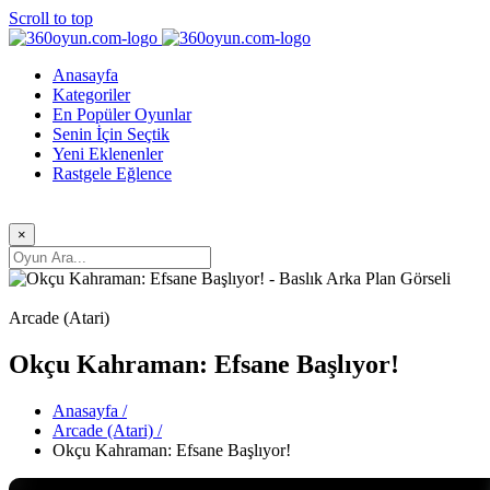
Scroll to top
Anasayfa
Kategoriler
En Popüler Oyunlar
Senin İçin Seçtik
Yeni Eklenenler
Rastgele Eğlence
×
Arcade (Atari)
Okçu Kahraman: Efsane Başlıyor!
Anasayfa /
Arcade (Atari) /
Okçu Kahraman: Efsane Başlıyor!