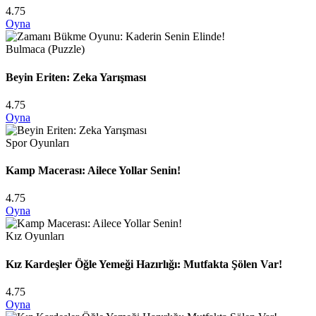
4.75
Oyna
Bulmaca (Puzzle)
Beyin Eriten: Zeka Yarışması
4.75
Oyna
Spor Oyunları
Kamp Macerası: Ailece Yollar Senin!
4.75
Oyna
Kız Oyunları
Kız Kardeşler Öğle Yemeği Hazırlığı: Mutfakta Şölen Var!
4.75
Oyna