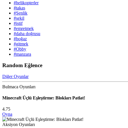
#helikopterler
#takas
#Şenlik
#şekil
#istif
#emretmek
#daha doğrusu
#boğaz
#gitmek
#Obby
#manzara
Random Eğlence
Diğer Oyunlar
Bulmaca Oyunları
Minecraft Üçlü Eşleştirme: Blokları Patlat!
4.75
Oyna
Aksiyon Oyunları