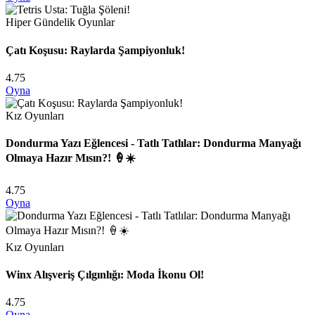
Hiper Gündelik Oyunlar
Çatı Koşusu: Raylarda Şampiyonluk!
4.75
Oyna
Kız Oyunları
Dondurma Yazı Eğlencesi - Tatlı Tatlılar: Dondurma Manyağı
Olmaya Hazır Mısın?! 🍦☀️
4.75
Oyna
Kız Oyunları
Winx Alışveriş Çılgınlığı: Moda İkonu Ol!
4.75
Oyna