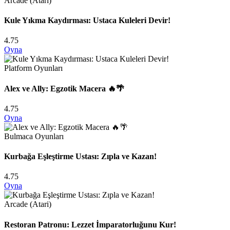
Arcade (Atari)
Kule Yıkma Kaydırması: Ustaca Kuleleri Devir!
4.75
Oyna
Platform Oyunları
Alex ve Ally: Egzotik Macera 🔥🌴
4.75
Oyna
Bulmaca Oyunları
Kurbağa Eşleştirme Ustası: Zıpla ve Kazan!
4.75
Oyna
Arcade (Atari)
Restoran Patronu: Lezzet İmparatorluğunu Kur!