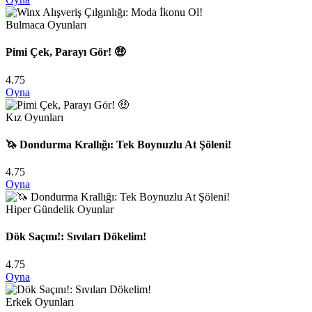
Bulmaca Oyunları
Pimi Çek, Parayı Gör! 🤑
4.75
Oyna
Kız Oyunları
🦄 Dondurma Krallığı: Tek Boynuzlu At Şöleni!
4.75
Oyna
Hiper Gündelik Oyunlar
Dök Saçını!: Sıvıları Dökelim!
4.75
Oyna
Erkek Oyunları