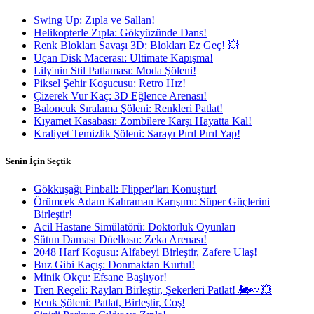
Swing Up: Zıpla ve Sallan!
Helikopterle Zıpla: Gökyüzünde Dans!
Renk Blokları Savaşı 3D: Blokları Ez Geç! 💥
Uçan Disk Macerası: Ultimate Kapışma!
Lily'nin Stil Patlaması: Moda Şöleni!
Piksel Şehir Koşucusu: Retro Hız!
Çizerek Vur Kaç: 3D Eğlence Arenası!
Baloncuk Sıralama Şöleni: Renkleri Patlat!
Kıyamet Kasabası: Zombilere Karşı Hayatta Kal!
Kraliyet Temizlik Şöleni: Sarayı Pırıl Pırıl Yap!
Senin İçin Seçtik
Gökkuşağı Pinball: Flipper'ları Konuştur!
Örümcek Adam Kahraman Karışımı: Süper Güçlerini
Birleştir!
Acil Hastane Simülatörü: Doktorluk Oyunları
Sütun Daması Düellosu: Zeka Arenası!
2048 Harf Koşusu: Alfabeyi Birleştir, Zafere Ulaş!
Buz Gibi Kaçış: Donmaktan Kurtul!
Minik Okçu: Efsane Başlıyor!
Tren Reçeli: Rayları Birleştir, Şekerleri Patlat! 🚂🍬💥
Renk Şöleni: Patlat, Birleştir, Coş!