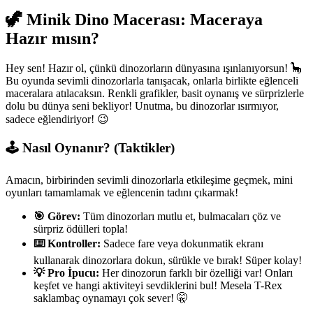
🦖 Minik Dino Macerası: Maceraya
Hazır mısın?
Hey sen! Hazır ol, çünkü dinozorların dünyasına ışınlanıyorsun! 🦕
Bu oyunda sevimli dinozorlarla tanışacak, onlarla birlikte eğlenceli
maceralara atılacaksın. Renkli grafikler, basit oynanış ve sürprizlerle
dolu bu dünya seni bekliyor! Unutma, bu dinozorlar ısırmıyor,
sadece eğlendiriyor! 😉
🕹️ Nasıl Oynanır? (Taktikler)
Amacın, birbirinden sevimli dinozorlarla etkileşime geçmek, mini
oyunları tamamlamak ve eğlencenin tadını çıkarmak!
🎯 Görev:
Tüm dinozorları mutlu et, bulmacaları çöz ve
sürpriz ödülleri topla!
⌨️ Kontroller:
Sadece fare veya dokunmatik ekranı
kullanarak dinozorlara dokun, sürükle ve bırak! Süper kolay!
💡 Pro İpucu:
Her dinozorun farklı bir özelliği var! Onları
keşfet ve hangi aktiviteyi sevdiklerini bul! Mesela T-Rex
saklambaç oynamayı çok sever! 🤫