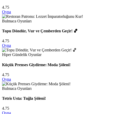
4.75
Oyna
Bulmaca Oyunları
Topu Döndür, Vur ve Çemberden Geçir! 🏀
4.75
Oyna
Hiper Gündelik Oyunlar
Küçük Prenses Giydirme: Moda Şöleni!
4.75
Oyna
Bulmaca Oyunları
Tetris Usta: Tuğla Şöleni!
4.75
Oyna