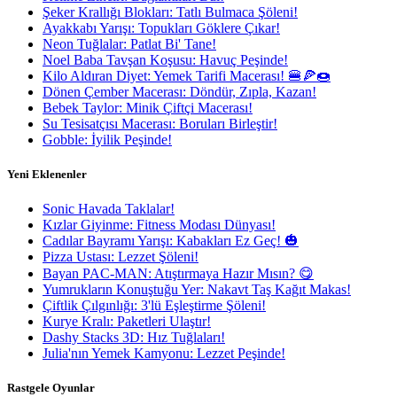
Şeker Krallığı Blokları: Tatlı Bulmaca Şöleni!
Ayakkabı Yarışı: Topukları Göklere Çıkar!
Neon Tuğlalar: Patlat Bi' Tane!
Noel Baba Tavşan Koşusu: Havuç Peşinde!
Kilo Aldıran Diyet: Yemek Tarifi Macerası! 🍔🍕🍩
Dönen Çember Macerası: Döndür, Zıpla, Kazan!
Bebek Taylor: Minik Çiftçi Macerası!
Su Tesisatçısı Macerası: Boruları Birleştir!
Gobble: İyilik Peşinde!
Yeni Eklenenler
Sonic Havada Taklalar!
Kızlar Giyinme: Fitness Modası Dünyası!
Cadılar Bayramı Yarışı: Kabakları Ez Geç! 🎃
Pizza Ustası: Lezzet Şöleni!
Bayan PAC-MAN: Atıştırmaya Hazır Mısın? 😋
Yumrukların Konuştuğu Yer: Nakavt Taş Kağıt Makas!
Çiftlik Çılgınlığı: 3'lü Eşleştirme Şöleni!
Kurye Kralı: Paketleri Ulaştır!
Dashy Stacks 3D: Hız Tuğlaları!
Julia'nın Yemek Kamyonu: Lezzet Peşinde!
Rastgele Oyunlar