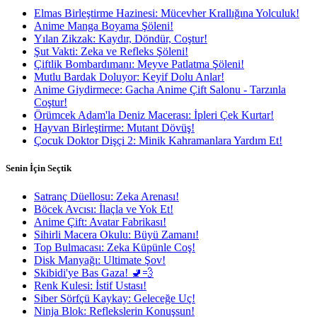
Elmas Birleştirme Hazinesi: Mücevher Krallığına Yolculuk!
Anime Manga Boyama Şöleni!
Yılan Zikzak: Kaydır, Döndür, Coştur!
Şut Vakti: Zeka ve Refleks Şöleni!
Çiftlik Bombardımanı: Meyve Patlatma Şöleni!
Mutlu Bardak Doluyor: Keyif Dolu Anlar!
Anime Giydirmece: Gacha Anime Çift Salonu - Tarzınla
Coştur!
Örümcek Adam'la Deniz Macerası: İpleri Çek Kurtar!
Hayvan Birleştirme: Mutant Dövüş!
Çocuk Doktor Dişçi 2: Minik Kahramanlara Yardım Et!
Senin İçin Seçtik
Satranç Düellosu: Zeka Arenası!
Böcek Avcısı: İlaçla ve Yok Et!
Anime Çift: Avatar Fabrikası!
Sihirli Macera Okulu: Büyü Zamanı!
Top Bulmacası: Zeka Küpünle Coş!
Disk Manyağı: Ultimate Şov!
Skibidi'ye Bas Gaza! 🚽💨
Renk Kulesi: İstif Ustası!
Siber Sörfçü Kaykay: Geleceğe Uç!
Ninja Blok: Reflekslerin Konuşsun!