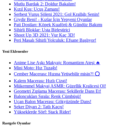
Mutlu Bardak 2: Doldur Bakalım!
Kızıl Kuş: Uçuş Zamanı!
Serbest Vuruş Şöleni 2021: Gol Krallığı Senin!
Giydir Beni! - Kızlar İçin Yepyeni Oyunlar
Pati Dostları: Köpek Kuaförü & Gündüz Bakımı
Sihirli Bloklar: Usta Birleştirici
Shoot Up 3D 2021: Vur Kaç 3D!
Peri Masalı Sihirli Yolculuk: Efsane Başlıyor!
Yeni Eklenenler
Anime Lise Aşkı Makyajı: Romantizm Ateşi 🔥
Mini Moto: Hız Tuzağı!
Çember Macerası: Hızına Yetişebilir misin?! ⭕
Kalem Macerası: Hızlı Çizgi!
Mükemmel Makyaj ASMR: Güzellik Kraliçesi Ol!
Geometri Zıplama Macerası: Şekillerle Dans Et!
Baloncukları Sırala: Renk Cümbüşü!
Uçan Balon Macerası: Gökyüzünde Dans!
Şeker Diyarı 2: Tatlı Kaçış!
Yükseklerde Sörf: Stack Rider!
Rastgele Oyunlar