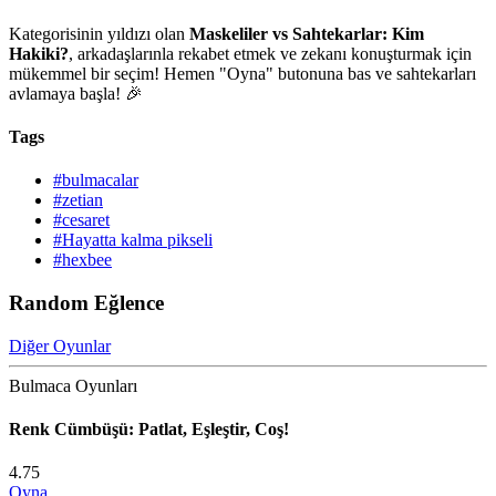
Kategorisinin yıldızı olan
Maskeliler vs Sahtekarlar: Kim
Hakiki?
, arkadaşlarınla rekabet etmek ve zekanı konuşturmak için
mükemmel bir seçim! Hemen "Oyna" butonuna bas ve sahtekarları
avlamaya başla! 🎉
Tags
#bulmacalar
#zetian
#cesaret
#Hayatta kalma pikseli
#hexbee
Random Eğlence
Diğer Oyunlar
Bulmaca Oyunları
Renk Cümbüşü: Patlat, Eşleştir, Coş!
4.75
Oyna