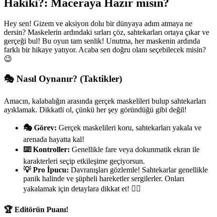
Hakiki?: Maceraya Hazır mısın?
Hey sen! Gizem ve aksiyon dolu bir dünyaya adım atmaya ne
dersin? Maskelerin ardındaki sırları çöz, sahtekarları ortaya çıkar ve
gerçeği bul! Bu oyun tam senlik! Unutma, her maskenin ardında
farklı bir hikaye yatıyor. Acaba sen doğru olanı seçebilecek misin?
😉
🎭 Nasıl Oynanır? (Taktikler)
Amacın, kalabalığın arasında gerçek maskelileri bulup sahtekarları
ayıklamak. Dikkatli ol, çünkü her şey göründüğü gibi değil!
🎭 Görev:
Gerçek maskelileri koru, sahtekarları yakala ve
arenada hayatta kal!
⌨️ Kontroller:
Genellikle fare veya dokunmatik ekran ile
karakterleri seçip etkileşime geçiyorsun.
💡 Pro İpucu:
Davranışları gözlemle! Sahtekarlar genellikle
panik halinde ve şüpheli hareketler sergilerler. Onları
yakalamak için detaylara dikkat et! 🕵️‍♀️
🏆 Editörün Puanı!