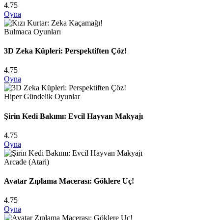
4.75
Oyna
Bulmaca Oyunları
3D Zeka Küpleri: Perspektiften Çöz!
4.75
Oyna
Hiper Gündelik Oyunlar
Şirin Kedi Bakımı: Evcil Hayvan Makyajı
4.75
Oyna
Arcade (Atari)
Avatar Zıplama Macerası: Göklere Uç!
4.75
Oyna