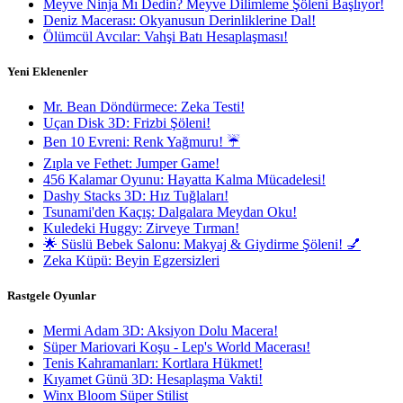
Meyve Ninja Mı Dedin? Meyve Dilimleme Şöleni Başlıyor!
Deniz Macerası: Okyanusun Derinliklerine Dal!
Ölümcül Avcılar: Vahşi Batı Hesaplaşması!
Yeni Eklenenler
Mr. Bean Döndürmece: Zeka Testi!
Uçan Disk 3D: Frizbi Şöleni!
Ben 10 Evreni: Renk Yağmuru! ☔️
Zıpla ve Fethet: Jumper Game!
456 Kalamar Oyunu: Hayatta Kalma Mücadelesi!
Dashy Stacks 3D: Hız Tuğlaları!
Tsunami'den Kaçış: Dalgalara Meydan Oku!
Kuledeki Huggy: Zirveye Tırman!
🌟 Süslü Bebek Salonu: Makyaj & Giydirme Şöleni! 💅
Zeka Küpü: Beyin Egzersizleri
Rastgele Oyunlar
Mermi Adam 3D: Aksiyon Dolu Macera!
Süper Mariovari Koşu - Lep's World Macerası!
Tenis Kahramanları: Kortlara Hükmet!
Kıyamet Günü 3D: Hesaplaşma Vakti!
Winx Bloom Süper Stilist