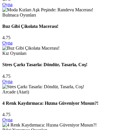
Oyna
Bulmaca Oyunları
Buz Gibi Çikolata Macerası!
4.75
Oyna
Kız Oyunları
Stres Çarkı Tasarla: Döndür, Tasarla, Coş!
4.75
Oyna
Arcade (Atari)
4 Renk Kaydırmaca: Hızına Güveniyor Musun?!
4.75
Oyna