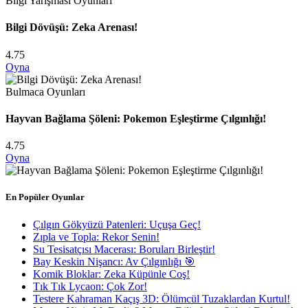
Bilgi Yarışması Oyunları
Bilgi Dövüşü: Zeka Arenası!
4.75
Oyna
Bulmaca Oyunları
Hayvan Bağlama Şöleni: Pokemon Eşleştirme Çılgınlığı!
4.75
Oyna
En Popüler Oyunlar
Çılgın Gökyüzü Patenleri: Uçuşa Geç!
Zıpla ve Topla: Rekor Senin!
Su Tesisatçısı Macerası: Boruları Birleştir!
Bay Keskin Nişancı: Av Çılgınlığı 🎯
Komik Bloklar: Zeka Küpünle Coş!
Tık Tık Lycaon: Çok Zor!
Testere Kahraman Kaçış 3D: Ölümcül Tuzaklardan Kurtul!