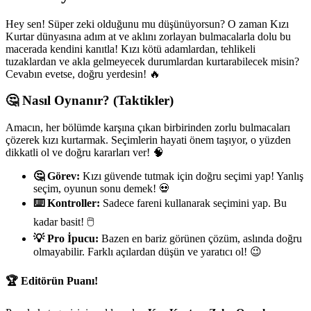
Hey sen! Süper zeki olduğunu mu düşünüyorsun? O zaman Kızı
Kurtar dünyasına adım at ve aklını zorlayan bulmacalarla dolu bu
macerada kendini kanıtla! Kızı kötü adamlardan, tehlikeli
tuzaklardan ve akla gelmeyecek durumlardan kurtarabilecek misin?
Cevabın evetse, doğru yerdesin! 🔥
🤔 Nasıl Oynanır? (Taktikler)
Amacın, her bölümde karşına çıkan birbirinden zorlu bulmacaları
çözerek kızı kurtarmak. Seçimlerin hayati önem taşıyor, o yüzden
dikkatli ol ve doğru kararları ver! 🧠
🤔 Görev:
Kızı güvende tutmak için doğru seçimi yap! Yanlış
seçim, oyunun sonu demek! 💀
⌨️ Kontroller:
Sadece fareni kullanarak seçimini yap. Bu
kadar basit! 🖱️
💡 Pro İpucu:
Bazen en bariz görünen çözüm, aslında doğru
olmayabilir. Farklı açılardan düşün ve yaratıcı ol! 😉
🏆 Editörün Puanı!