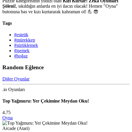
Puzzle kategorisinin yıldızı olan
Kızı Kurtar: Zeka Oyunları
Şöleni!
, sıkıldığın anlarda en iyi ilacın olacak! Hemen "Oyna"
butonuna bas ve kızı kurtararak kahraman ol! 💪 😎
Tags
#estetik
#mürekkep
#sürüklemek
#işemek
#boğaz
Random Eğlence
Diğer Oyunlar
.io Oyunları
Top Yağmuru: Yer Çekimine Meydan Oku!
4.75
Oyna
Arcade (Atari)