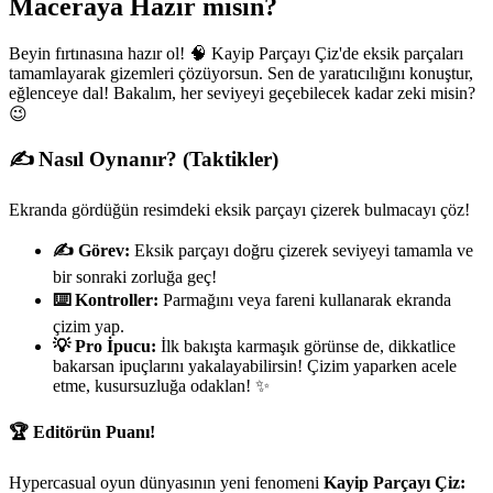
Maceraya Hazır mısın?
Beyin fırtınasına hazır ol! 🧠 Kayip Parçayı Çiz'de eksik parçaları
tamamlayarak gizemleri çözüyorsun. Sen de yaratıcılığını konuştur,
eğlenceye dal! Bakalım, her seviyeyi geçebilecek kadar zeki misin?
😉
✍️ Nasıl Oynanır? (Taktikler)
Ekranda gördüğün resimdeki eksik parçayı çizerek bulmacayı çöz!
✍️ Görev:
Eksik parçayı doğru çizerek seviyeyi tamamla ve
bir sonraki zorluğa geç!
⌨️ Kontroller:
Parmağını veya fareni kullanarak ekranda
çizim yap.
💡 Pro İpucu:
İlk bakışta karmaşık görünse de, dikkatlice
bakarsan ipuçlarını yakalayabilirsin! Çizim yaparken acele
etme, kusursuzluğa odaklan! ✨
🏆 Editörün Puanı!
Hypercasual oyun dünyasının yeni fenomeni
Kayip Parçayı Çiz: