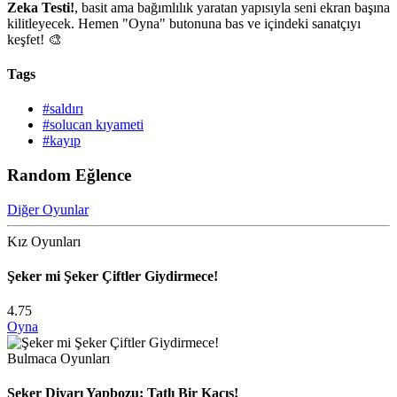
Zeka Testi!
, basit ama bağımlılık yaratan yapısıyla seni ekran başına
kilitleyecek. Hemen "Oyna" butonuna bas ve içindeki sanatçıyı
keşfet! 🎨
Tags
#saldırı
#solucan kıyameti
#kayıp
Random Eğlence
Diğer Oyunlar
Kız Oyunları
Şeker mi Şeker Çiftler Giydirmece!
4.75
Oyna
Bulmaca Oyunları
Şeker Diyarı Yapbozu: Tatlı Bir Kaçış!