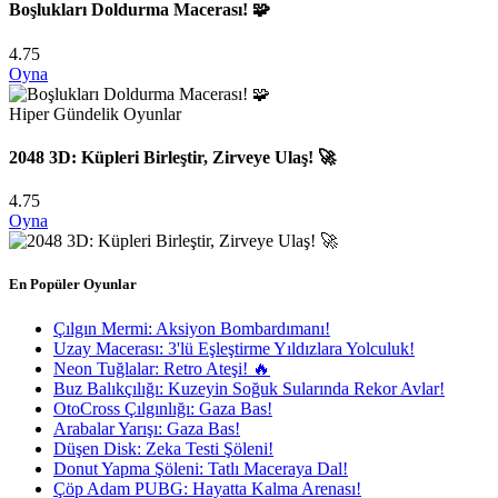
Boşlukları Doldurma Macerası! 🧩
4.75
Oyna
Hiper Gündelik Oyunlar
2048 3D: Küpleri Birleştir, Zirveye Ulaş! 🚀
4.75
Oyna
En Popüler Oyunlar
Çılgın Mermi: Aksiyon Bombardımanı!
Uzay Macerası: 3'lü Eşleştirme Yıldızlara Yolculuk!
Neon Tuğlalar: Retro Ateşi! 🔥
Buz Balıkçılığı: Kuzeyin Soğuk Sularında Rekor Avlar!
OtoCross Çılgınlığı: Gaza Bas!
Arabalar Yarışı: Gaza Bas!
Düşen Disk: Zeka Testi Şöleni!
Donut Yapma Şöleni: Tatlı Maceraya Dal!
Çöp Adam PUBG: Hayatta Kalma Arenası!