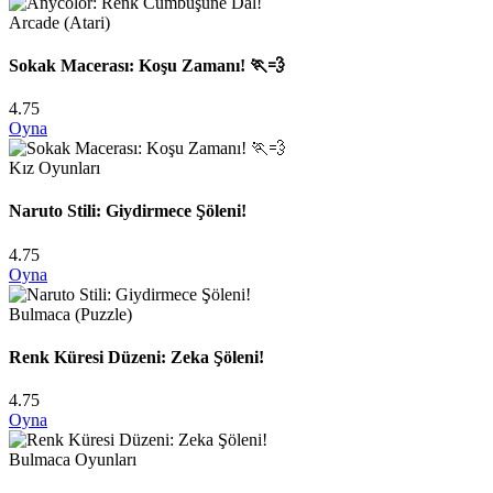
Arcade (Atari)
Sokak Macerası: Koşu Zamanı! 🏃💨
4.75
Oyna
Kız Oyunları
Naruto Stili: Giydirmece Şöleni!
4.75
Oyna
Bulmaca (Puzzle)
Renk Küresi Düzeni: Zeka Şöleni!
4.75
Oyna
Bulmaca Oyunları