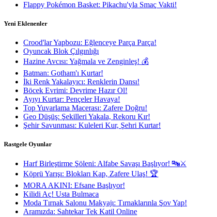
Flappy Pokémon Basket: Pikachu'yla Smaç Vakti!
Yeni Eklenenler
Crood'lar Yapbozu: Eğlenceye Parça Parça!
Oyuncak Blok Çılgınlığı
Hazine Avcısı: Yağmala ve Zenginleş! 💰
Batman: Gotham'ı Kurtar!
İki Renk Yakalayıcı: Renklerin Dansı!
Böcek Evrimi: Devrime Hazır Ol!
Ayıyı Kurtar: Pençeler Havaya!
Top Yuvarlama Macerası: Zafere Doğru!
Geo Düşüş: Şekilleri Yakala, Rekoru Kır!
Şehir Savunması: Kuleleri Kur, Şehri Kurtar!
Rastgele Oyunlar
Harf Birleştirme Şöleni: Alfabe Savaşı Başlıyor! 🔤⚔️
Köprü Yarışı: Blokları Kap, Zafere Ulaş! 🏆
MORA AKINI: Efsane Başlıyor!
Kilidi Aç! Usta Bulmaca
Moda Tırnak Salonu Makyajı: Tırnaklarınla Şov Yap!
Aramızda: Sahtekar Tek Katil Online