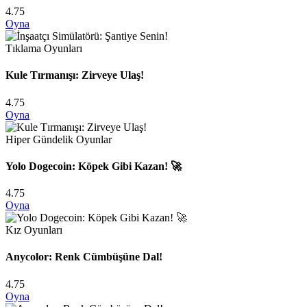
4.75
Oyna
Tıklama Oyunları
Kule Tırmanışı: Zirveye Ulaş!
4.75
Oyna
Hiper Gündelik Oyunlar
Yolo Dogecoin: Köpek Gibi Kazan! 🚀
4.75
Oyna
Kız Oyunları
Anycolor: Renk Cümbüşüne Dal!
4.75
Oyna