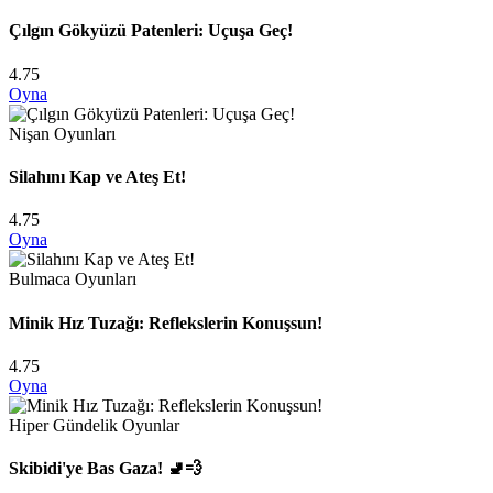
Çılgın Gökyüzü Patenleri: Uçuşa Geç!
4.75
Oyna
Nişan Oyunları
Silahını Kap ve Ateş Et!
4.75
Oyna
Bulmaca Oyunları
Minik Hız Tuzağı: Reflekslerin Konuşsun!
4.75
Oyna
Hiper Gündelik Oyunlar
Skibidi'ye Bas Gaza! 🚽💨