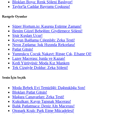
Blokları Boya: Renk Şöleni Başlıyor!
Taylor'la Cadılar Bayramı Coşkusu!
Rastgele Oyunlar
Süper Hortum.io: Kasırga Estirme Zamanı!
Benim Güzel Bebeğim: Giydirmece Şöleni!
Şişir Kuşları Uçur!
Koyun Bağlama Çılgınlığı: Zeka Testi!
Neon Zıplama: Işık Hızında Rekorlara!
Patlat Gitsin!
Yumrukçu Çocuk Nakavt: Ringe Çık, Efsane Ol!
Lazer Macerası: Işınla ve Kazan!
Kedi Yürüyüşü: Moda Kız Manken
Tek Çizgiyle Doldur: Zeka Şöleni!
Senin İçin Seçtik
Moda Bebek Evi Temizliği: Dağınıklığa Son!
Blokları Patlat Gitsin!
Mağara Canavarları: Zeka Testi!
Kukulkan: Kayıp Tapınak Macerası!
Balık Patlatmaca: Deniz Altı Macerası!
Otopark Kralı: Park Etme Mücadelesi!