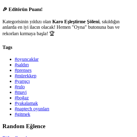
🎉 Editörün Puanı!
Kategorisinin yıldızı olan
Karo Eşleştirme Şöleni
, sıkıldığın
anlarda en iyi ilacın olacak! Hemen "Oyna" butonuna bas ve
rekorları kırmaya başla! 🏆
Tags
#oyuncaklar
#saldırı
#prenses
#mürekkep
#yarışçı
#rulo
#mavi
#boğaz
#yakalamak
#naptech oyunları
#gitmek
Random Eğlence