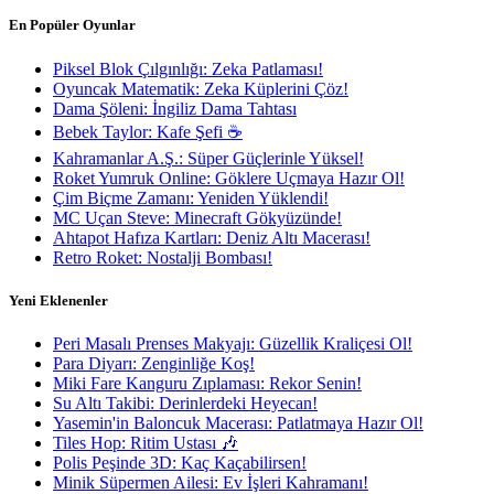
En Popüler Oyunlar
Piksel Blok Çılgınlığı: Zeka Patlaması!
Oyuncak Matematik: Zeka Küplerini Çöz!
Dama Şöleni: İngiliz Dama Tahtası
Bebek Taylor: Kafe Şefi ☕
Kahramanlar A.Ş.: Süper Güçlerinle Yüksel!
Roket Yumruk Online: Göklere Uçmaya Hazır Ol!
Çim Biçme Zamanı: Yeniden Yüklendi!
MC Uçan Steve: Minecraft Gökyüzünde!
Ahtapot Hafıza Kartları: Deniz Altı Macerası!
Retro Roket: Nostalji Bombası!
Yeni Eklenenler
Peri Masalı Prenses Makyajı: Güzellik Kraliçesi Ol!
Para Diyarı: Zenginliğe Koş!
Miki Fare Kanguru Zıplaması: Rekor Senin!
Su Altı Takibi: Derinlerdeki Heyecan!
Yasemin'in Baloncuk Macerası: Patlatmaya Hazır Ol!
Tiles Hop: Ritim Ustası 🎶
Polis Peşinde 3D: Kaç Kaçabilirsen!
Minik Süpermen Ailesi: Ev İşleri Kahramanı!