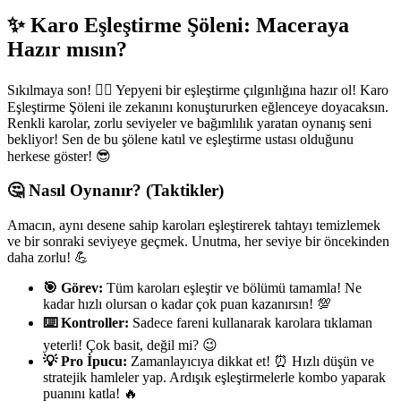
✨ Karo Eşleştirme Şöleni: Maceraya
Hazır mısın?
Sıkılmaya son! 🙅‍♀️ Yepyeni bir eşleştirme çılgınlığına hazır ol! Karo
Eşleştirme Şöleni ile zekanını konuştururken eğlenceye doyacaksın.
Renkli karolar, zorlu seviyeler ve bağımlılık yaratan oynanış seni
bekliyor! Sen de bu şölene katıl ve eşleştirme ustası olduğunu
herkese göster! 😎
🤔 Nasıl Oynanır? (Taktikler)
Amacın, aynı desene sahip karoları eşleştirerek tahtayı temizlemek
ve bir sonraki seviyeye geçmek. Unutma, her seviye bir öncekinden
daha zorlu! 💪
🎯 Görev:
Tüm karoları eşleştir ve bölümü tamamla! Ne
kadar hızlı olursan o kadar çok puan kazanırsın! 💯
⌨️ Kontroller:
Sadece fareni kullanarak karolara tıklaman
yeterli! Çok basit, değil mi? 😉
💡 Pro İpucu:
Zamanlayıcıya dikkat et! ⏰ Hızlı düşün ve
stratejik hamleler yap. Ardışık eşleştirmelerle kombo yaparak
puanını katla! 🔥