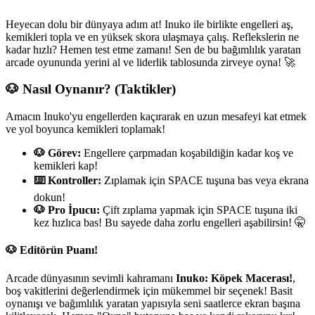
Heyecan dolu bir dünyaya adım at! Inuko ile birlikte engelleri aş,
kemikleri topla ve en yüksek skora ulaşmaya çalış. Reflekslerin ne
kadar hızlı? Hemen test etme zamanı! Sen de bu bağımlılık yaratan
arcade oyununda yerini al ve liderlik tablosunda zirveye oyna! 🚀
🐶 Nasıl Oynanır? (Taktikler)
Amacın Inuko'yu engellerden kaçırarak en uzun mesafeyi kat etmek
ve yol boyunca kemikleri toplamak!
🐶 Görev:
Engellere çarpmadan koşabildiğin kadar koş ve
kemikleri kap!
⌨️ Kontroller:
Zıplamak için SPACE tuşuna bas veya ekrana
dokun!
🐶 Pro İpucu:
Çift zıplama yapmak için SPACE tuşuna iki
kez hızlıca bas! Bu sayede daha zorlu engelleri aşabilirsin! 🤫
🐶 Editörün Puanı!
Arcade dünyasının sevimli kahramanı
Inuko: Köpek Macerası!
,
boş vakitlerini değerlendirmek için mükemmel bir seçenek! Basit
oynanışı ve bağımlılık yaratan yapısıyla seni saatlerce ekran başına