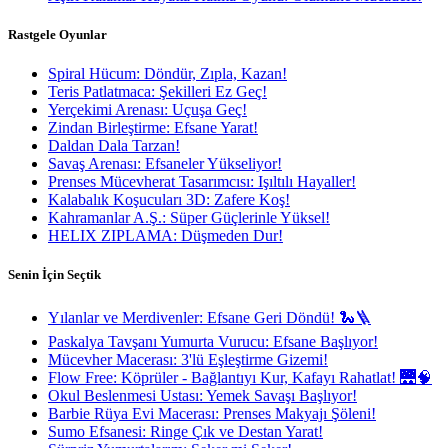
Rastgele Oyunlar
Spiral Hücum: Döndür, Zıpla, Kazan!
Teris Patlatmaca: Şekilleri Ez Geç!
Yerçekimi Arenası: Uçuşa Geç!
Zindan Birleştirme: Efsane Yarat!
Daldan Dala Tarzan!
Savaş Arenası: Efsaneler Yükseliyor!
Prenses Mücevherat Tasarımcısı: Işıltılı Hayaller!
Kalabalık Koşucuları 3D: Zafere Koş!
Kahramanlar A.Ş.: Süper Güçlerinle Yüksel!
HELIX ZIPLAMA: Düşmeden Dur!
Senin İçin Seçtik
Yılanlar ve Merdivenler: Efsane Geri Döndü! 🐍🪜
Paskalya Tavşanı Yumurta Vurucu: Efsane Başlıyor!
Mücevher Macerası: 3'lü Eşleştirme Gizemi!
Flow Free: Köprüler - Bağlantıyı Kur, Kafayı Rahatlat! 🌉🧠
Okul Beslenmesi Ustası: Yemek Savaşı Başlıyor!
Barbie Rüya Evi Macerası: Prenses Makyajı Şöleni!
Sumo Efsanesi: Ringe Çık ve Destan Yarat!