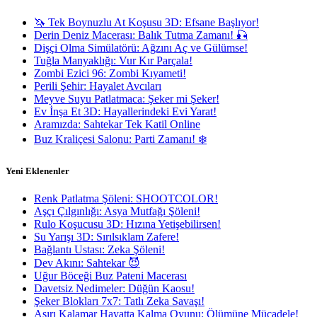
🦄 Tek Boynuzlu At Koşusu 3D: Efsane Başlıyor!
Derin Deniz Macerası: Balık Tutma Zamanı! 🎣
Dişçi Olma Simülatörü: Ağzını Aç ve Gülümse!
Tuğla Manyaklığı: Vur Kır Parçala!
Zombi Ezici 96: Zombi Kıyameti!
Perili Şehir: Hayalet Avcıları
Meyve Suyu Patlatmaca: Şeker mi Şeker!
Ev İnşa Et 3D: Hayallerindeki Evi Yarat!
Aramızda: Sahtekar Tek Katil Online
Buz Kraliçesi Salonu: Parti Zamanı! ❄️
Yeni Eklenenler
Renk Patlatma Şöleni: SHOOTCOLOR!
Aşçı Çılgınlığı: Asya Mutfağı Şöleni!
Rulo Koşucusu 3D: Hızına Yetişebilirsen!
Su Yarışı 3D: Sırılsıklam Zafere!
Bağlantı Ustası: Zeka Şöleni!
Dev Akını: Sahtekar 😈
Uğur Böceği Buz Pateni Macerası
Davetsiz Nedimeler: Düğün Kaosu!
Şeker Blokları 7x7: Tatlı Zeka Savaşı!
Aşırı Kalamar Hayatta Kalma Oyunu: Ölümüne Mücadele!