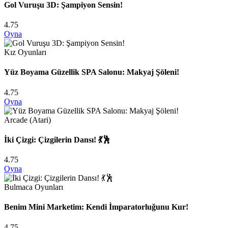
Gol Vuruşu 3D: Şampiyon Sensin!
4.75
Oyna
Kız Oyunları
Yüz Boyama Güzellik SPA Salonu: Makyaj Şöleni!
4.75
Oyna
Arcade (Atari)
İki Çizgi: Çizgilerin Dansı! 💃🕺
4.75
Oyna
Bulmaca Oyunları
Benim Mini Marketim: Kendi İmparatorluğunu Kur!
4.75