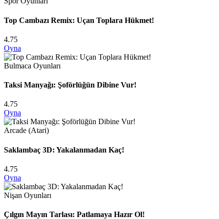
Spor Oyunları
Top Cambazı Remix: Uçan Toplara Hükmet!
4.75
Oyna
Bulmaca Oyunları
Taksi Manyağı: Şoförlüğün Dibine Vur!
4.75
Oyna
Arcade (Atari)
Saklambaç 3D: Yakalanmadan Kaç!
4.75
Oyna
Nişan Oyunları
Çılgın Mayın Tarlası: Patlamaya Hazır Ol!