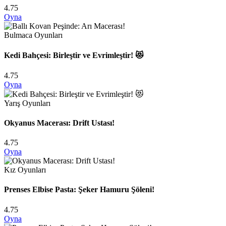
4.75
Oyna
Bulmaca Oyunları
Kedi Bahçesi: Birleştir ve Evrimleştir! 😻
4.75
Oyna
Yarış Oyunları
Okyanus Macerası: Drift Ustası!
4.75
Oyna
Kız Oyunları
Prenses Elbise Pasta: Şeker Hamuru Şöleni!
4.75
Oyna