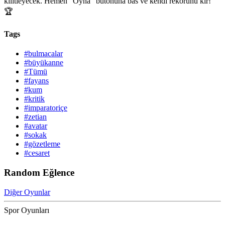
kilitleyecek. Hemen "Oyna" butonuna bas ve kendi rekorunu kır!
🏆
Tags
#bulmacalar
#büyükanne
#Tümü
#fayans
#kum
#kritik
#imparatoriçe
#zetian
#avatar
#sokak
#gözetleme
#cesaret
Random Eğlence
Diğer Oyunlar
Spor Oyunları