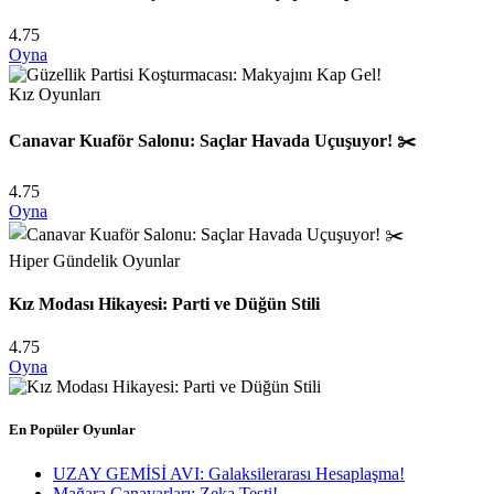
4.75
Oyna
Kız Oyunları
Canavar Kuaför Salonu: Saçlar Havada Uçuşuyor! ✂️
4.75
Oyna
Hiper Gündelik Oyunlar
Kız Modası Hikayesi: Parti ve Düğün Stili
4.75
Oyna
En Popüler Oyunlar
UZAY GEMİSİ AVI: Galaksilerarası Hesaplaşma!
Mağara Canavarları: Zeka Testi!