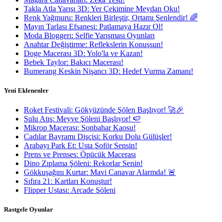
Takla Atla Yarışı 3D: Yer Çekimine Meydan Oku!
Renk Yağmuru: Renkleri Birleştir, Ortamı Şenlendir! 🌈
Mayın Tarlası Efsanesi: Patlamaya Hazır Ol!
Moda Bloggerı: Selfie Yarışması Oyunları
Anahtar Değiştirme: Reflekslerin Konuşsun!
Doge Macerası 3D: Yolo'la ve Kazan!
Bebek Taylor: Bakıcı Macerası!
Bumerang Keskin Nişancı 3D: Hedef Vurma Zamanı!
Yeni Eklenenler
Roket Festivali: Gökyüzünde Şölen Başlıyor! 🚀🎉
Sulu Atış: Meyve Şöleni Başlıyor! 🍉
Mikrop Macerası: Sonbahar Kaosu!
Cadılar Bayramı Dişçisi: Korku Dolu Gülüşler!
Arabayı Park Et: Usta Şoför Sensin!
Prens ve Prenses: Öpücük Macerası
Dino Zıplama Şöleni: Rekorlar Senin!
Gökkuşağını Kurtar: Mavi Canavar Alarmda! 🚨
Sıfıra 21: Kartları Konuştur!
Flipper Ustası: Arcade Şöleni
Rastgele Oyunlar