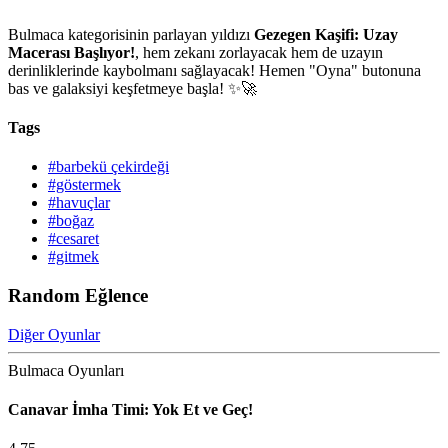
Bulmaca kategorisinin parlayan yıldızı
Gezegen Kaşifi: Uzay
Macerası Başlıyor!
, hem zekanı zorlayacak hem de uzayın
derinliklerinde kaybolmanı sağlayacak! Hemen "Oyna" butonuna
bas ve galaksiyi keşfetmeye başla! ✨🚀
Tags
#barbekü çekirdeği
#göstermek
#havuçlar
#boğaz
#cesaret
#gitmek
Random Eğlence
Diğer Oyunlar
Bulmaca Oyunları
Canavar İmha Timi: Yok Et ve Geç!