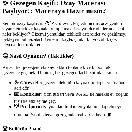
✨ Gezegen Kaşifi: Uzay Macerası
Başlıyor!: Maceraya Hazır mısın?
Sen bir uzay kaşifisin! 🧑‍🚀 Görevin, keşfedilmemiş gezegenleri
ziyaret etmek ve kaynakları toplamak. Uzayın derinliklerinde seni
neler bekliyor? Gizemli yaratıklar, tehlikeli asteroitler ve çözülmeyi
bekleyen bulmacalar! Kemerini bağla, çünkü bu yolculuk çok
heyecanlı olacak! 🔥
🤔 Nasıl Oynanır? (Taktikler)
Amaç, her gezegendeki kaynakları toplamak ve bir sonraki
gezegene geçmek. Unutma, her gezegen farklı zorluklar sunar!
🎯 Görev:
Her gezegendeki tüm kaynakları topla ve üssüne
geri dön.
⌨️ Kontroller:
Yön tuşları veya WASD ile hareket et, boşluk
tuşu ile etkileşime geç.
💡 Pro İpucu:
Kaynakları toplarken yakıtını takip etmeyi
unutma! Yakıt biterse, gezegende mahsur kalırsın. ⛽
🏆 Editörün Puanı!