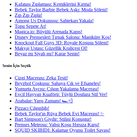
Kafatası Zıplaması: Kemiklerini Kırma!
Bebek Taylor Barbie Bebek Aşkı: Moda Şöleni!
Zıp Zıp Zıpla!
Among Us Dokunuşu: Sahtekarı Yakala!
Topu Sepete At!
Magica.io: Büyülü Arenada Kapış!
Disney Prensesleri Tırnak Salonu: Maniküre Koş!
Knockout Fall Guys 3D: Royale Koşusu Şöleni!
Makyaj Ustası: Güzellik Kraliçesi Ol!
Beyaz mı Siyah mı? Karar Senin!
Senin İçin Seçtik
Çizgi Macerası: Zeka Testi!
Beyzbol Coşkusu: Sahaya Çık ve Efsaneleş!
Yumurta Avcısı: Çılgın Yakalama Macerası!
Evcil Hayvan Kuaförü: Tüylü Dostlara Stil Ver!
Arabalar: Yarış Zamanı! 🏎️💨
Pizzacı Çılgınlığı!
Bebek Taylor'ın Rüya Bebek Evi Macerası! ✨
Bart Simpson'ı Giydir: Stilini Konuştur!
Prenses Metrosu: Vahşi Koşu Hırsıza Karşı!
SQUID SKIBIDI: Kalamar Oyunu Toilet Savaşı!