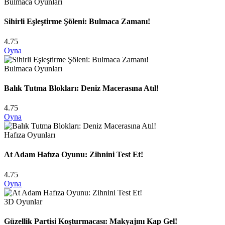
Bulmaca Oyunları
Sihirli Eşleştirme Şöleni: Bulmaca Zamanı!
4.75
Oyna
Bulmaca Oyunları
Balık Tutma Blokları: Deniz Macerasına Atıl!
4.75
Oyna
Hafıza Oyunları
At Adam Hafıza Oyunu: Zihnini Test Et!
4.75
Oyna
3D Oyunlar
Güzellik Partisi Koşturmacası: Makyajını Kap Gel!