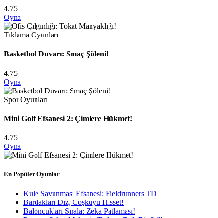
4.75
Oyna
Tıklama Oyunları
Basketbol Duvarı: Smaç Şöleni!
4.75
Oyna
Spor Oyunları
Mini Golf Efsanesi 2: Çimlere Hükmet!
4.75
Oyna
En Popüler Oyunlar
Kule Savunması Efsanesi: Fieldrunners TD
Bardakları Diz, Coşkuyu Hisset!
Baloncukları Sırala: Zeka Patlaması!