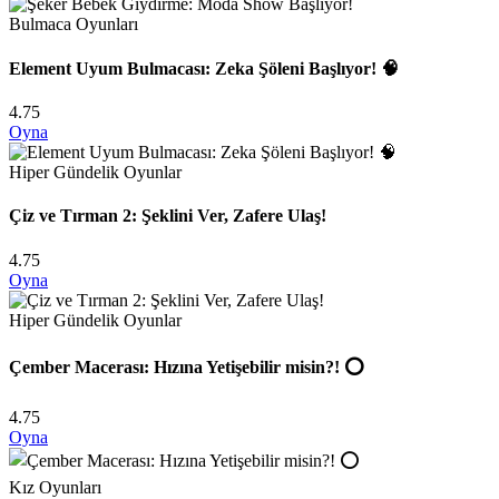
Bulmaca Oyunları
Element Uyum Bulmacası: Zeka Şöleni Başlıyor! 🧠
4.75
Oyna
Hiper Gündelik Oyunlar
Çiz ve Tırman 2: Şeklini Ver, Zafere Ulaş!
4.75
Oyna
Hiper Gündelik Oyunlar
Çember Macerası: Hızına Yetişebilir misin?! ⭕
4.75
Oyna
Kız Oyunları