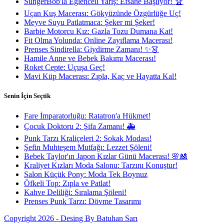
SüngerBob'la Eğlenceli Yarış: Efsane Başlıyor! 🏆
Uçan Kuş Macerası: Gökyüzünde Özgürlüğe Uç!
Meyve Suyu Patlatmaca: Şeker mi Şeker!
Barbie Motorcu Kız: Gazla Tozu Dumana Kat!
Fit Olma Yolunda: Online Zayıflama Macerası!
Prenses Sindirella: Giydirme Zamanı! ✨👗
Hamile Anne ve Bebek Bakımı Macerası!
Roket Cepte: Uçuşa Geç!
Mavi Küp Macerası: Zıpla, Kaç ve Hayatta Kal!
Senin İçin Seçtik
Fare İmparatorluğu: Ratatron'a Hükmet!
Çocuk Doktoru 2: Şifa Zamanı! 🚑
Punk Tarzı Kraliçeleri 2: Sokak Modası!
Şefin Muhteşem Mutfağı: Lezzet Şöleni!
Bebek Taylor'ın Japon Kızlar Günü Macerası! 🌸🎎
Kraliyet Kızları Moda Salonu: Tarzını Konuştur!
Salon Küçük Pony: Moda Tek Boynuz
Öfkeli Top: Zıpla ve Patlat!
Kahve Deliliği: Sıralama Şöleni!
Prenses Punk Tarzı: Dövme Tasarımı
Copyright 2026 - Desing By Batuhan Sarı