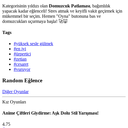
Kategorisinin yıldızı olan
Domuzcuk Patlaması
, bağımlılık
yapacak kadar eğlenceli! Stres atmak ve keyifli vakit geçirmek için
mükemmel bir seçim. Hemen "Oyna" butonuna bas ve
domuzcukları uçurmaya başla! 🚀🐷
Tags
#yüksek sesle gülmek
#en iyi
#ürpertici
#zetian
#cesaret
#vuruyor
Random Eğlence
Diğer Oyunlar
Kız Oyunları
Anime Çiftleri Giydirme: Aşk Dolu Stil Yarışması!
4.75