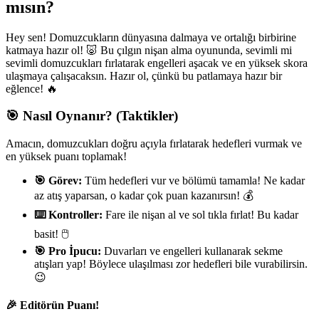
mısın?
Hey sen! Domuzcukların dünyasına dalmaya ve ortalığı birbirine
katmaya hazır ol! 🐷 Bu çılgın nişan alma oyununda, sevimli mi
sevimli domuzcukları fırlatarak engelleri aşacak ve en yüksek skora
ulaşmaya çalışacaksın. Hazır ol, çünkü bu patlamaya hazır bir
eğlence! 🔥
🎯 Nasıl Oynanır? (Taktikler)
Amacın, domuzcukları doğru açıyla fırlatarak hedefleri vurmak ve
en yüksek puanı toplamak!
🎯 Görev:
Tüm hedefleri vur ve bölümü tamamla! Ne kadar
az atış yaparsan, o kadar çok puan kazanırsın! 💰
⌨️ Kontroller:
Fare ile nişan al ve sol tıkla fırlat! Bu kadar
basit! 🖱️
🎯 Pro İpucu:
Duvarları ve engelleri kullanarak sekme
atışları yap! Böylece ulaşılması zor hedefleri bile vurabilirsin.
😉
🎉 Editörün Puanı!