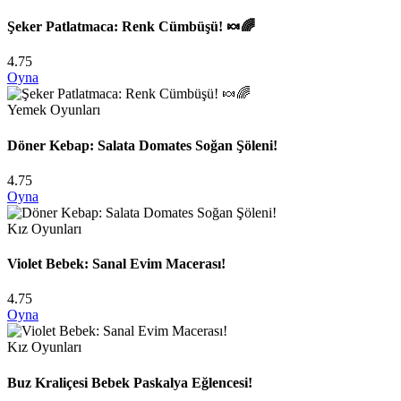
Şeker Patlatmaca: Renk Cümbüşü! 🍬🌈
4.75
Oyna
Yemek Oyunları
Döner Kebap: Salata Domates Soğan Şöleni!
4.75
Oyna
Kız Oyunları
Violet Bebek: Sanal Evim Macerası!
4.75
Oyna
Kız Oyunları
Buz Kraliçesi Bebek Paskalya Eğlencesi!