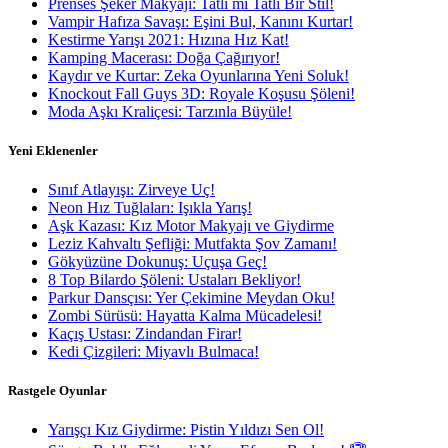
Prenses Şeker Makyajı: Tatlı mı Tatlı Bir Stil!
Vampir Hafıza Savaşı: Eşini Bul, Kanını Kurtar!
Kestirme Yarışı 2021: Hızına Hız Kat!
Kamping Macerası: Doğa Çağırıyor!
Kaydır ve Kurtar: Zeka Oyunlarına Yeni Soluk!
Knockout Fall Guys 3D: Royale Koşusu Şöleni!
Moda Aşkı Kraliçesi: Tarzınla Büyüle!
Yeni Eklenenler
Sınıf Atlayışı: Zirveye Uç!
Neon Hız Tuğlaları: Işıkla Yarış!
Aşk Kazası: Kız Motor Makyajı ve Giydirme
Leziz Kahvaltı Şefliği: Mutfakta Şov Zamanı!
Gökyüzüne Dokunuş: Uçuşa Geç!
8 Top Bilardo Şöleni: Ustaları Bekliyor!
Parkur Dansçısı: Yer Çekimine Meydan Oku!
Zombi Sürüsü: Hayatta Kalma Mücadelesi!
Kaçış Ustası: Zindandan Firar!
Kedi Çizgileri: Miyavlı Bulmaca!
Rastgele Oyunlar
Yarışçı Kız Giydirme: Pistin Yıldızı Sen Ol!