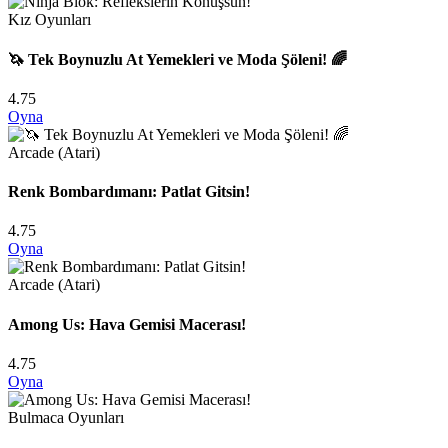
Kız Oyunları
🦄 Tek Boynuzlu At Yemekleri ve Moda Şöleni! 🌈
4.75
Oyna
Arcade (Atari)
Renk Bombardımanı: Patlat Gitsin!
4.75
Oyna
Arcade (Atari)
Among Us: Hava Gemisi Macerası!
4.75
Oyna
Bulmaca Oyunları