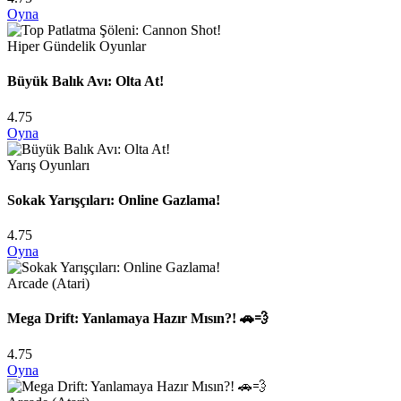
Oyna
Hiper Gündelik Oyunlar
Büyük Balık Avı: Olta At!
4.75
Oyna
Yarış Oyunları
Sokak Yarışçıları: Online Gazlama!
4.75
Oyna
Arcade (Atari)
Mega Drift: Yanlamaya Hazır Mısın?! 🚗💨
4.75
Oyna