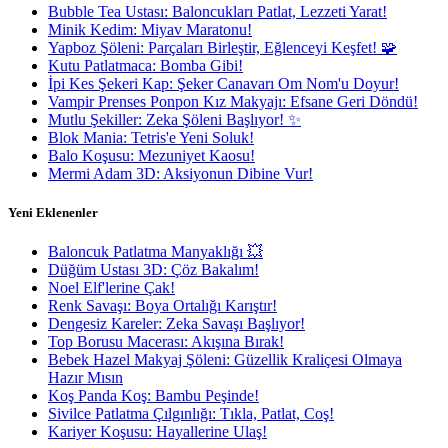
Bubble Tea Ustası: Baloncukları Patlat, Lezzeti Yarat!
Minik Kedim: Miyav Maratonu!
Yapboz Şöleni: Parçaları Birleştir, Eğlenceyi Keşfet! 🧩
Kutu Patlatmaca: Bomba Gibi!
İpi Kes Şekeri Kap: Şeker Canavarı Om Nom'u Doyur!
Vampir Prenses Ponpon Kız Makyajı: Efsane Geri Döndü!
Mutlu Şekiller: Zeka Şöleni Başlıyor! ✨
Blok Mania: Tetris'e Yeni Soluk!
Balo Koşusu: Mezuniyet Kaosu!
Mermi Adam 3D: Aksiyonun Dibine Vur!
Yeni Eklenenler
Baloncuk Patlatma Manyaklığı 💥
Düğüm Ustası 3D: Çöz Bakalım!
Noel Elf'lerine Çak!
Renk Savaşı: Boya Ortalığı Karıştır!
Dengesiz Kareler: Zeka Savaşı Başlıyor!
Top Borusu Macerası: Akışına Bırak!
Bebek Hazel Makyaj Şöleni: Güzellik Kraliçesi Olmaya
Hazır Mısın
Koş Panda Koş: Bambu Peşinde!
Sivilce Patlatma Çılgınlığı: Tıkla, Patlat, Coş!
Kariyer Koşusu: Hayallerine Ulaş!