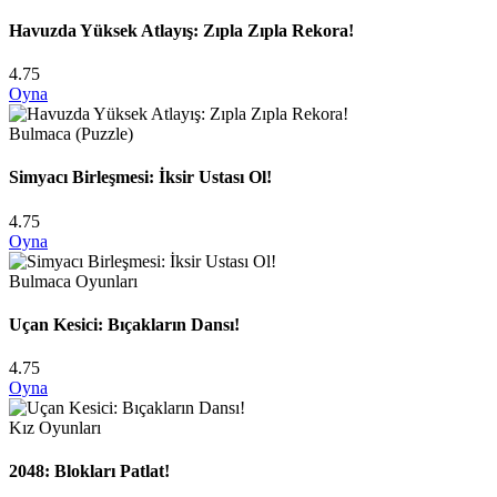
Havuzda Yüksek Atlayış: Zıpla Zıpla Rekora!
4.75
Oyna
Bulmaca (Puzzle)
Simyacı Birleşmesi: İksir Ustası Ol!
4.75
Oyna
Bulmaca Oyunları
Uçan Kesici: Bıçakların Dansı!
4.75
Oyna
Kız Oyunları
2048: Blokları Patlat!