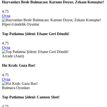
Hayvanları Besle Bulmacası: Karnını Doyur, Zekanı Konuştur!
4.75
Oyna
Hiper-Gündelik Oyunlar
Top Patlatma Şöleni: Efsane Geri Döndü!
4.75
Oyna
Arcade (Atari)
Hız Kralı: Gaza Bas!
4.75
Oyna
Bulmaca Oyunları
Top Patlatma Şöleni: Cannon Shot!
4.75