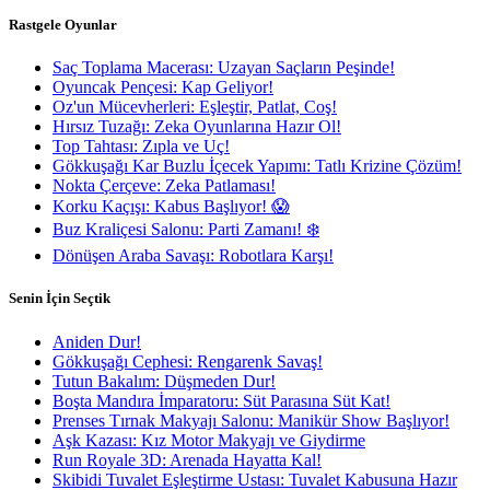
Rastgele Oyunlar
Saç Toplama Macerası: Uzayan Saçların Peşinde!
Oyuncak Pençesi: Kap Geliyor!
Oz'un Mücevherleri: Eşleştir, Patlat, Coş!
Hırsız Tuzağı: Zeka Oyunlarına Hazır Ol!
Top Tahtası: Zıpla ve Uç!
Gökkuşağı Kar Buzlu İçecek Yapımı: Tatlı Krizine Çözüm!
Nokta Çerçeve: Zeka Patlaması!
Korku Kaçışı: Kabus Başlıyor! 😱
Buz Kraliçesi Salonu: Parti Zamanı! ❄️
Dönüşen Araba Savaşı: Robotlara Karşı!
Senin İçin Seçtik
Aniden Dur!
Gökkuşağı Cephesi: Rengarenk Savaş!
Tutun Bakalım: Düşmeden Dur!
Boşta Mandıra İmparatoru: Süt Parasına Süt Kat!
Prenses Tırnak Makyajı Salonu: Manikür Show Başlıyor!
Aşk Kazası: Kız Motor Makyajı ve Giydirme
Run Royale 3D: Arenada Hayatta Kal!
Skibidi Tuvalet Eşleştirme Ustası: Tuvalet Kabusuna Hazır