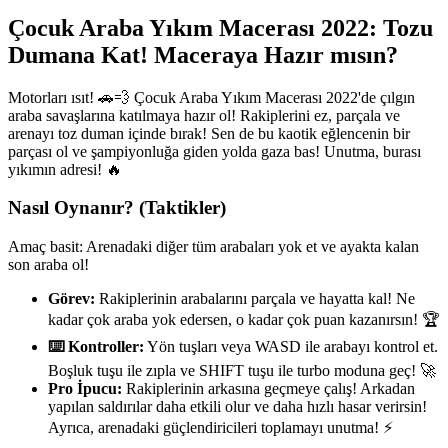
Çocuk Araba Yıkım Macerası 2022: Tozu
Dumana Kat! Maceraya Hazır mısın?
Motorları ısıt! 🚗💨 Çocuk Araba Yıkım Macerası 2022'de çılgın
araba savaşlarına katılmaya hazır ol! Rakiplerini ez, parçala ve
arenayı toz duman içinde bırak! Sen de bu kaotik eğlencenin bir
parçası ol ve şampiyonluğa giden yolda gaza bas! Unutma, burası
yıkımın adresi! 🔥
Nasıl Oynanır? (Taktikler)
Amaç basit: Arenadaki diğer tüm arabaları yok et ve ayakta kalan
son araba ol!
Görev:
Rakiplerinin arabalarını parçala ve hayatta kal! Ne
kadar çok araba yok edersen, o kadar çok puan kazanırsın! 🏆
⌨️ Kontroller:
Yön tuşları veya WASD ile arabayı kontrol et.
Boşluk tuşu ile zıpla ve SHIFT tuşu ile turbo moduna geç! 🚀
Pro İpucu:
Rakiplerinin arkasına geçmeye çalış! Arkadan
yapılan saldırılar daha etkili olur ve daha hızlı hasar verirsin!
Ayrıca, arenadaki güçlendiricileri toplamayı unutma! ⚡