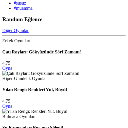
#susuz
#muamma
Random Eğlence
Diğer Oyunlar
Erkek Oyunları
Çatı Rayları: Gökyüzünde Sörf Zamanı!
4.75
Oyna
Hiper-Gündelik Oyunlar
Yılan Rengi: Renkleri Yut, Büyü!
4.75
Oyna
Bulmaca Oyunları
Su Kamyonları Boyama Şöleni!