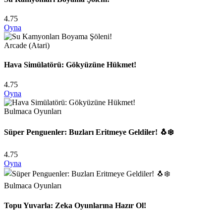
4.75
Oyna
Arcade (Atari)
Hava Simülatörü: Gökyüzüne Hükmet!
4.75
Oyna
Bulmaca Oyunları
Süper Penguenler: Buzları Eritmeye Geldiler! 🐧❄️
4.75
Oyna
Bulmaca Oyunları
Topu Yuvarla: Zeka Oyunlarına Hazır Ol!