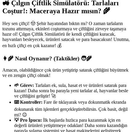
🚜 Çılgın Çiftlik Simülatörü: Tarlaları
Coştur!: Maceraya Hazır mısın? 🌾
Hey sen çiftçi! 🤠 Şehir hayatından bıktın mı? O zaman tarlaların
tozunu attırmaya, ekinleri coşturmaya ve çiftliğini zirveye taşımaya
hazır ol! Çılgın Çiftlik Simülatörü ile kendi çiftliğini kuracak,
hayvanları besleyecek, ürünleri satacak ve para basacaksın! Unutma,
en hızlı çiftçi en çok kazanır! 💰
👩‍🌾 Nasıl Oynanır? (Taktikler) 🧑‍🌾
Amacın, olabildiğince çok ürün yetiştirip satarak çiftliğini büyütmek
ve en zengin çiftçi olmak!
🌱 Görev:
Tarlaları ek, sula, hasat et ve ürünleri satarak para
kazan! Daha sonra bu parayla yeni tarlalar al, hayvanlar besle
ve çiftliğini geliştir! 🚀
⌨️ Kontroller:
Fare ile tıklayarak veya dokunmatik ekranda
dokunarak tüm işlemleri gerçekleştirebilirsin. Çok basit, değil
mi? 😉
💡 Pro İpucu:
İlk başlarda hızlıca para kazanmak için en
değerli ürünleri yetiştirmeye odaklan! Daha sonra kazandığın
parayla sulama sistemini ve hasat makinelerini geliştirerek