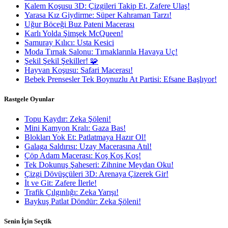
Kalem Koşusu 3D: Çizgileri Takip Et, Zafere Ulaş!
Yarasa Kız Giydirme: Süper Kahraman Tarzı!
Uğur Böceği Buz Pateni Macerası
Karlı Yolda Şimşek McQueen!
Samuray Kılıcı: Usta Kesici
Moda Tırnak Salonu: Tırnaklarınla Havaya Uç!
Şekil Şekil Şekiller! 🧩
Hayvan Koşusu: Safari Macerası!
Bebek Prensesler Tek Boynuzlu At Partisi: Efsane Başlıyor!
Rastgele Oyunlar
Topu Kaydır: Zeka Şöleni!
Mini Kamyon Kralı: Gaza Bas!
Blokları Yok Et: Patlatmaya Hazır Ol!
Galaga Saldırısı: Uzay Macerasına Atıl!
Çöp Adam Macerası: Koş Koş Koş!
Tek Dokunuş Şaheseri: Zihnine Meydan Oku!
Çizgi Dövüşçüleri 3D: Arenaya Çizerek Gir!
İt ve Git: Zafere İlerle!
Trafik Çılgınlığı: Zeka Yarışı!
Baykuş Patlat Döndür: Zeka Şöleni!
Senin İçin Seçtik