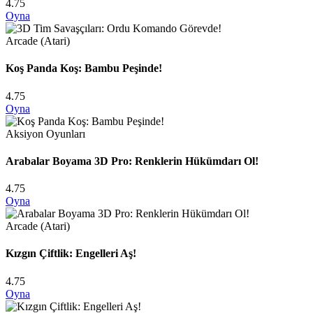
4.75
Oyna
Arcade (Atari)
Koş Panda Koş: Bambu Peşinde!
4.75
Oyna
Aksiyon Oyunları
Arabalar Boyama 3D Pro: Renklerin Hükümdarı Ol!
4.75
Oyna
Arcade (Atari)
Kızgın Çiftlik: Engelleri Aş!
4.75
Oyna