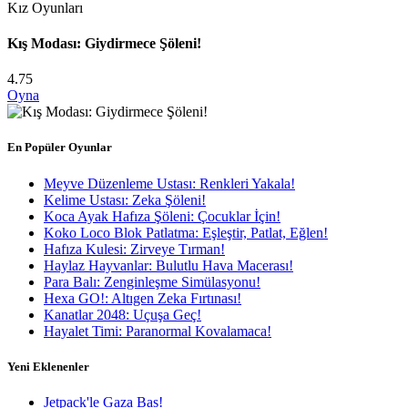
Kız Oyunları
Kış Modası: Giydirmece Şöleni!
4.75
Oyna
En Popüler Oyunlar
Meyve Düzenleme Ustası: Renkleri Yakala!
Kelime Ustası: Zeka Şöleni!
Koca Ayak Hafıza Şöleni: Çocuklar İçin!
Koko Loco Blok Patlatma: Eşleştir, Patlat, Eğlen!
Hafıza Kulesi: Zirveye Tırman!
Haylaz Hayvanlar: Bulutlu Hava Macerası!
Para Balı: Zenginleşme Simülasyonu!
Hexa GO!: Altıgen Zeka Fırtınası!
Kanatlar 2048: Uçuşa Geç!
Hayalet Timi: Paranormal Kovalamaca!
Yeni Eklenenler
Jetpack'le Gaza Bas!