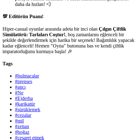
daha da hızlan! 💨
💯 Editörün Puanı!
Hiper-casual oyunlar arasında adeta bir inci olan
Çılgın Çiftlik
Simülatörü: Tarlaları Coştur!
, boş zamanlarını eğlenceli bir
şekilde değerlendirmek için harika bir seçenek! Bağımlılık yapacak
kadar eğlenceli! Hemen "Oyna" butonuna bas ve kendi çiftlik
imparatorluğunu kurmaya başla! 🎉
Tags
#bulmacalar
#prenses
#atıcı
#Ne
#Ejderha
#karikatür
#sürüklemek
#cezalar
#mil
#zetian
#boğaz
#cesaret etmek