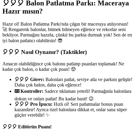
🎈🎈🎈 Balon Patlatma Parkı: Maceraya
Hazır mısın?
Hazır ol! Balon Patlatma Parkı'nda çılgın bir maceraya atılıyorsun!
🚀 Rengarenk balonlar, bitmek bilmeyen eğlence ve rekorlar seni
bekliyor. Parmağını hazırla, çünkü bu parkta durmak yok! Sen de en
iyi balon patlatıcı olabilirsin! 😎
🎈🎈🎈 Nasıl Oynanır? (Taktikler)
Amacın olabildiğince çok balonu patlatıp puanları toplamak! Ne
kadar çok balon, o kadar çok puan! 🤑
🎈🎈🎈 Görev:
Balonları patlat, seviye atla ve parkını geliştir!
Daha çok balon, daha çok eğlence!
⌨️ Kontroller:
Sadece tıklaman yeterli! Parmağınla balonlara
dokun ve onları patlat! Bu kadar basit! 😉
🎈🎈🎈 Pro İpucu:
Hızlı ol! Seri patlatmalar bonus puan
kazandırır! Ayrıca özel balonlara dikkat et, onlar sana süper
güçler verebilir! ✨
🎈🎈🎈 Editörün Puanı!