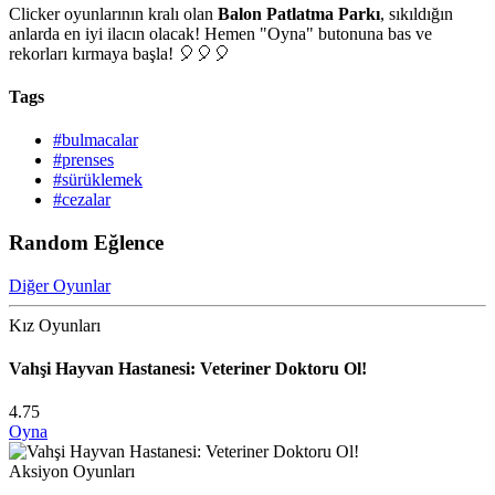
Clicker oyunlarının kralı olan
Balon Patlatma Parkı
, sıkıldığın
anlarda en iyi ilacın olacak! Hemen "Oyna" butonuna bas ve
rekorları kırmaya başla! 🎈🎈🎈
Tags
#bulmacalar
#prenses
#sürüklemek
#cezalar
Random Eğlence
Diğer Oyunlar
Kız Oyunları
Vahşi Hayvan Hastanesi: Veteriner Doktoru Ol!
4.75
Oyna
Aksiyon Oyunları