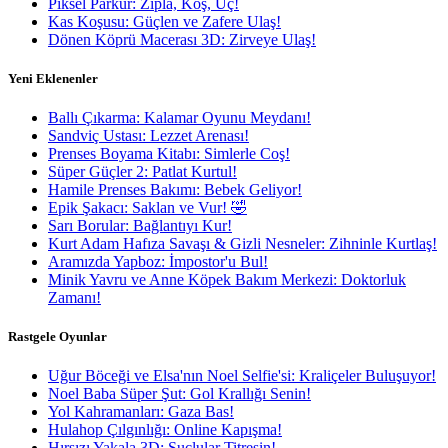
Piksel Parkur: Zıpla, Koş, Uç!
Kas Koşusu: Güçlen ve Zafere Ulaş!
Dönen Köprü Macerası 3D: Zirveye Ulaş!
Yeni Eklenenler
Ballı Çıkarma: Kalamar Oyunu Meydanı!
Sandviç Ustası: Lezzet Arenası!
Prenses Boyama Kitabı: Simlerle Coş!
Süper Güçler 2: Patlat Kurtul!
Hamile Prenses Bakımı: Bebek Geliyor!
Epik Şakacı: Saklan ve Vur! 🤣
Sarı Borular: Bağlantıyı Kur!
Kurt Adam Hafıza Savaşı & Gizli Nesneler: Zihninle Kurtlaş!
Aramızda Yapboz: İmpostor'u Bul!
Minik Yavru ve Anne Köpek Bakım Merkezi: Doktorluk
Zamanı!
Rastgele Oyunlar
Uğur Böceği ve Elsa'nın Noel Selfie'si: Kraliçeler Buluşuyor!
Noel Baba Süper Şut: Gol Krallığı Senin!
Yol Kahramanları: Gaza Bas!
Hulahop Çılgınlığı: Online Kapışma!
Hırsızı Yakala 3D: Suçlular Titresin!