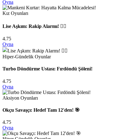
Oyna
Kız Oyunları
Lise Aşkım: Rakip Alarmı! ❤️‍🔥
4.75
Oyna
Hiper-Gündelik Oyunlar
Turbo Döndürme Ustası: Fırdöndü Şöleni!
4.75
Oyna
Aksiyon Oyunları
Okçu Savaşçı: Hedef Tam 12'den! 🎯
4.75
Oyna
Hiper Gündelik Oyunlar