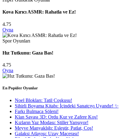
Kova Kırıcı ASMR: Rahatla ve Ez!
4.75
Oyna
Spor Oyunları
Hız Tutkunu: Gaza Bas!
4.75
Oyna
En Popüler Oyunlar
Noel Blokları: Tatil Coşkusu!
Sihirli Boyama Kitabı: İçindeki Sanatçıyı Uyandır! ✨
Farkı Bulmaca Şöleni!
Klan Savaşı 3D: Ordu Kur ve Zafere Koş!
Kızların Yaz Modası: Stiller Yarışıyor!
Meyve Manyaklığı: Eşleştir, Patlat, Coş!
Galaksi Atlayışı: Uzay Macerası!