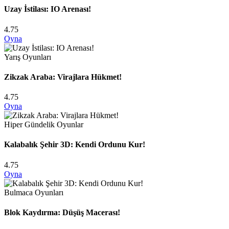
Uzay İstilası: IO Arenası!
4.75
Oyna
Yarış Oyunları
Zikzak Araba: Virajlara Hükmet!
4.75
Oyna
Hiper Gündelik Oyunlar
Kalabalık Şehir 3D: Kendi Ordunu Kur!
4.75
Oyna
Bulmaca Oyunları
Blok Kaydırma: Düşüş Macerası!