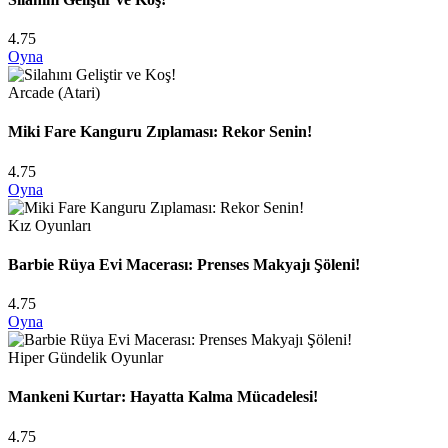
4.75
Oyna
Arcade (Atari)
Miki Fare Kanguru Zıplaması: Rekor Senin!
4.75
Oyna
Kız Oyunları
Barbie Rüya Evi Macerası: Prenses Makyajı Şöleni!
4.75
Oyna
Hiper Gündelik Oyunlar
Mankeni Kurtar: Hayatta Kalma Mücadelesi!
4.75