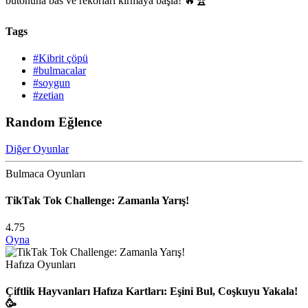
butonuna bas ve rekorları kırmaya başla! 🔥🏆
Tags
#Kibrit çöpü
#bulmacalar
#soygun
#zetian
Random Eğlence
Diğer Oyunlar
Bulmaca Oyunları
TikTak Tok Challenge: Zamanla Yarış!
4.75
Oyna
Hafıza Oyunları
Çiftlik Hayvanları Hafıza Kartları: Eşini Bul, Coşkuyu Yakala!
🥳