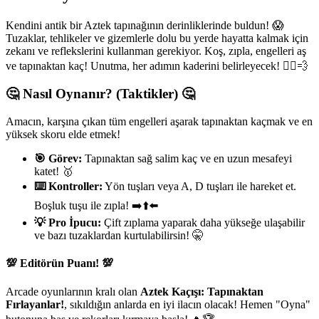
Kendini antik bir Aztek tapınağının derinliklerinde buldun! 😱
Tuzaklar, tehlikeler ve gizemlerle dolu bu yerde hayatta kalmak için
zekanı ve reflekslerini kullanman gerekiyor. Koş, zıpla, engelleri aş
ve tapınaktan kaç! Unutma, her adımın kaderini belirleyecek! 🏃‍♂️💨
🤔 Nasıl Oynanır? (Taktikler) 🤔
Amacın, karşına çıkan tüm engelleri aşarak tapınaktan kaçmak ve en
yüksek skoru elde etmek!
🎯 Görev:
Tapınaktan sağ salim kaç ve en uzun mesafeyi
katet! 🥇
⌨️ Kontroller:
Yön tuşları veya A, D tuşları ile hareket et.
Boşluk tuşu ile zıpla! ➡️⬆️⬅️
💡 Pro İpucu:
Çift zıplama yaparak daha yükseğe ulaşabilir
ve bazı tuzaklardan kurtulabilirsin! 🤫
💯 Editörün Puanı! 💯
Arcade oyunlarının kralı olan
Aztek Kaçışı: Tapınaktan
Fırlayanlar!
, sıkıldığın anlarda en iyi ilacın olacak! Hemen "Oyna"