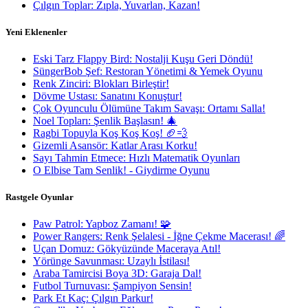
Çılgın Toplar: Zıpla, Yuvarlan, Kazan!
Yeni Eklenenler
Eski Tarz Flappy Bird: Nostalji Kuşu Geri Döndü!
SüngerBob Şef: Restoran Yönetimi & Yemek Oyunu
Renk Zinciri: Blokları Birleştir!
Dövme Ustası: Sanatını Konuştur!
Çok Oyunculu Ölümüne Takım Savaşı: Ortamı Salla!
Noel Topları: Şenlik Başlasın! 🎄
Ragbi Topuyla Koş Koş Koş! 🏈💨
Gizemli Asansör: Katlar Arası Korku!
Sayı Tahmin Etmece: Hızlı Matematik Oyunları
O Elbise Tam Senlik! - Giydirme Oyunu
Rastgele Oyunlar
Paw Patrol: Yapboz Zamanı! 🧩
Power Rangers: Renk Şelalesi - İğne Çekme Macerası! 🌈
Uçan Domuz: Gökyüzünde Maceraya Atıl!
Yörünge Savunması: Uzaylı İstilası!
Araba Tamircisi Boya 3D: Garaja Dal!
Futbol Turnuvası: Şampiyon Sensin!
Park Et Kaç: Çılgın Parkur!