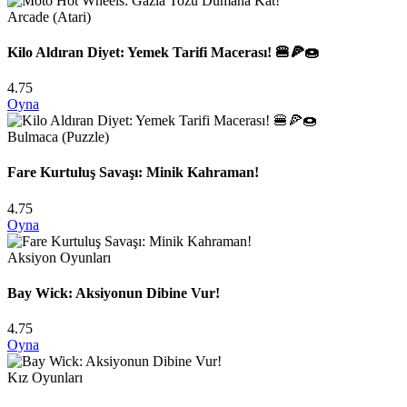
Arcade (Atari)
Kilo Aldıran Diyet: Yemek Tarifi Macerası! 🍔🍕🍩
4.75
Oyna
Bulmaca (Puzzle)
Fare Kurtuluş Savaşı: Minik Kahraman!
4.75
Oyna
Aksiyon Oyunları
Bay Wick: Aksiyonun Dibine Vur!
4.75
Oyna
Kız Oyunları