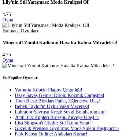
Lily'nin Stil Yarışması: Moda Kraliçesi Ol!
4.75
Oyna
Bulmaca Oyunları
Minecraft Zombi Katliamı: Hayatta Kalma Mücadelesi!
4.75
Oyna
En Popüler Oyunlar
Yumurta Köpek: Flappy Çılgınlığı!
Uzay Savaş Gemisi Orion: Kozmik Çarpışma!
Toon Blast: Blokları Patlat, Eğlenceye Ulaş!
Bebek Taylor'ın Uyku Vakti Macerası!
Labrador Yavrusu Kreşi: Sevgi Bombardımanı!
2048 3D: Küpleri Birleştir, Zirveye Ulaş! ✨
Lisa Simpson'ı Giydir: Stil İkonu Yarat!
Güzellik Prensesi Giydirme: Moda Şöleni Başlıyor! ✨
Park Kaosu Online: Arabaları Kurtar!