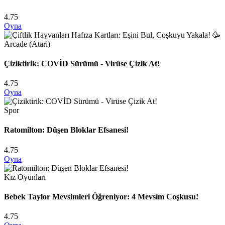
4.75
Oyna
Arcade (Atari)
Çiziktirik: COVİD Sürümü - Virüse Çizik At!
4.75
Oyna
Spor
Ratomilton: Düşen Bloklar Efsanesi!
4.75
Oyna
Kız Oyunları
Bebek Taylor Mevsimleri Öğreniyor: 4 Mevsim Coşkusu!
4.75