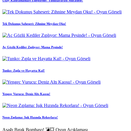
Uzay Kahramanları Eşleştirme: Yıldızlararası Mücadele!
Tek Dokunuş Şaheseri: Zihnine Meydan Oku!
Aç Gözlü Kediler Zıplıyor: Mama Peşinde!
Tunko: Zıpla ve Hayatta Kal!
Yengeç Vurucu: Deniz Altı Kaosu!
Neon Zıplama: Işık Hızında Rekorlara!
Aşağı Bırak Bombayı! 💣💥 Oyun Açıklaması