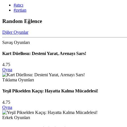
#atıcı
#zetian
Random Eğlence
Diğer Oyunlar
Savaş Oyunları
Kart Düellosu: Desteni Yarat, Arenayı Sars!
4.75
Oyna
Tıklama Oyunları
Yeşil Pikselden Kaçış: Hayatta Kalma Mücadelesi!
4.75
Oyna
Erkek Oyunları