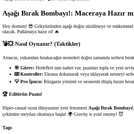
Aşağı Bırak Bombayı!: Maceraya Hazır m
Hey dostum! 😎 Gökyüzünden aşağı doğru süzülmeye ve mükemmel zama
olacak. Patlamaya hazır ol! 🔥
💣💥 Nasıl Oynanır? (Taktikler)
Amacın, yukarıdan bırakacağın nesneleri doğru zamanda serbest bıraka
🎯 Görev:
Hedefleri tam isabet vur, puanları topla ve yeni seviye
⌨️ Kontroller:
Ekrana dokunarak veya tıklayarak nesneyi serb
💡 Pro İpucu:
Rüzgarın yönünü ve nesnenin düşüş hızını hesa
🏆 Editörün Puanı!
Hiper-casual oyun dünyasının yeni fenomeni
Aşağı Bırak Bombayı!
çekimine meydan okumaya başla! 🌍 Gravity is your enemy! 😈
Tags