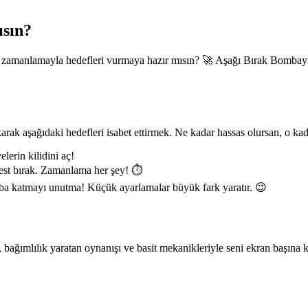
ısın?
nlamayla hedefleri vurmaya hazır mısın? 🚀 Aşağı Bırak Bombayı'nda,
rak aşağıdaki hedefleri isabet ettirmek. Ne kadar hassas olursan, o ka
lerin kilidini aç!
est bırak. Zamanlama her şey! ⏱️
ba katmayı unutma! Küçük ayarlamalar büyük fark yaratır. 😉
, bağımlılık yaratan oynanışı ve basit mekanikleriyle seni ekran başın