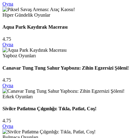
Oyna
Hiper Gündelik Oyunlar
Aqua Park Kaydırak Macerası
4.75
Oyna
Yapboz Oyunları
Canavar Tung Tung Sahur Yapbozu: Zihin Egzersizi Şöleni!
4.75
Oyna
Erkek Oyunları
Sivilce Patlatma Çılgınlığı: Tıkla, Patlat, Coş!
4.75
Oyna
Bulmaca Oyunları