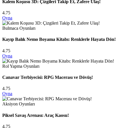
Kalem Koşusu 3D: Çizgileri Takip Et, Zafere Ulaş!
4.75
Oyna
Bulmaca Oyunları
Kayıp Balık Nemo Boyama Kitabı: Renklerle Hayata Dön!
4.75
Oyna
Rol Yapma Oyunları
Canavar Terbiyecisi: RPG Macerası ve Dövüş!
4.75
Oyna
Aksiyon Oyunları
Piksel Savaş Arenası: Araç Kaosu!
4.75