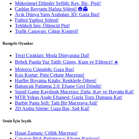
Mükemmel Dilimler Şefliği: Kes, Biç, Pişir!
Cadılar Bayramı Hafıza Şöleni! 🎃👻
Açık Dünya Yarış Arabaları 3D: Gaza Bas!
Futbol Yapboz Şöleni!
Tehlikeli İniş: Ölümcül Pist!
Trafik Canavarı: Çılgın Kontrol!
Rastgele Oyunlar
Terzi Çırakları: Moda Dünyasına Dal!
Bebek Panda Yaz Tatili: Güneş, Kum ve Eğlence! ☀️
Motorcu Çılgınlığı: Gaza Bas!
Kızı Kurtar: Pimi Çekme Macerası!
Harfler Boyama Kitabı: Renklerle Öğren!
Baloncuk Patlatma 2.0: Efsane Geri Döndü!
Squid Game Kaydırak Macerası: Zıpla, Kay ve Hayatta Kal!
MTB Yokuş Aşağı Efsanesi: Gazla Tozu Dumana Kat!
Barbie Pasta Şefi: Tatlı Bir Maceraya Atıl!
2D Araba Sürme: Gaza Bas, Sağ Kal!
Senin İçin Seçtik
Hasat Zamanı: Çiftlik Macerası!
Canavar Blok Patlatmaca: Efsane Başlıyor!