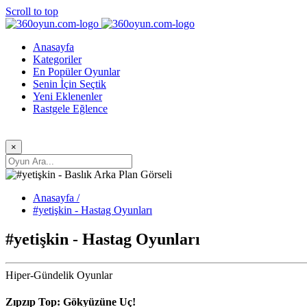
Scroll to top
Anasayfa
Kategoriler
En Popüler Oyunlar
Senin İçin Seçtik
Yeni Eklenenler
Rastgele Eğlence
×
Anasayfa /
#yetişkin - Hastag Oyunları
#yetişkin - Hastag Oyunları
Hiper-Gündelik Oyunlar
Zıpzıp Top: Gökyüzüne Uç!