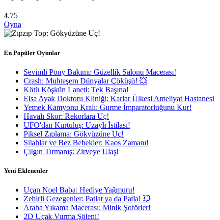
4.75
Oyna
En Popüler Oyunlar
Sevimli Pony Bakımı: Güzellik Salonu Macerası!
Crash: Muhteşem Dünyalar Çöküşü! 💥
Kötü Köşkün Laneti: Tek Başına!
Elsa Ayak Doktoru Kliniği: Karlar Ülkesi Ameliyat Hastanesi
Yemek Kamyonu Kralı: Gurme İmparatorluğunu Kur!
Havalı Skor: Rekorlara Uç!
UFO'dan Kurtuluş: Uzaylı İstilası!
Piksel Zıplama: Gökyüzüne Uç!
Silahlar ve Bez Bebekler: Kaos Zamanı!
Çılgın Tırmanış: Zirveye Ulaş!
Yeni Eklenenler
Uçan Noel Baba: Hediye Yağmuru!
Zehirli Gezegenler: Patlat ya da Patla! 💥
Araba Yıkama Macerası: Minik Şoförler!
2D Uçak Vurma Şöleni!