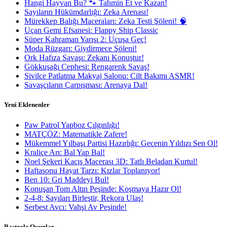
Hangi Hayvan Bu? 🐾 Tahmin Et ve Kazan!
Sayıların Hükümdarlığı: Zeka Arenası!
Mürekkep Balığı Maceraları: Zeka Testi Şöleni! 🧠
Uçan Gemi Efsanesi: Flappy Ship Classic
Süper Kahraman Yarışı 2: Uçuşa Geç!
Moda Rüzgarı: Giydirmece Şöleni!
Ork Hafıza Savaşı: Zekanı Konuştur!
Gökkuşağı Cephesi: Rengarenk Savaş!
Sivilce Patlatma Makyaj Salonu: Cilt Bakımı ASMR!
Savaşçıların Çarpışması: Arenaya Dal!
Yeni Eklenenler
Paw Patrol Yapboz Çılgınlığı!
MATÇÖZ: Matematikle Zafere!
Mükemmel Yılbaşı Partisi Hazırlığı: Gecenin Yıldızı Sen Ol!
Kraliçe Arı: Bal Yap Bal!
Noel Şekeri Kaçış Macerası 3D: Tatlı Beladan Kurtul!
Haftasonu Hayat Tarzı: Kızlar Toplanıyor!
Ben 10: Gri Maddeyi Bul!
Konuşan Tom Altın Peşinde: Koşmaya Hazır Ol!
2-4-8: Sayıları Birleştir, Rekora Ulaş!
Serbest Avcı: Vahşi Av Peşinde!
Rastgele Oyunlar