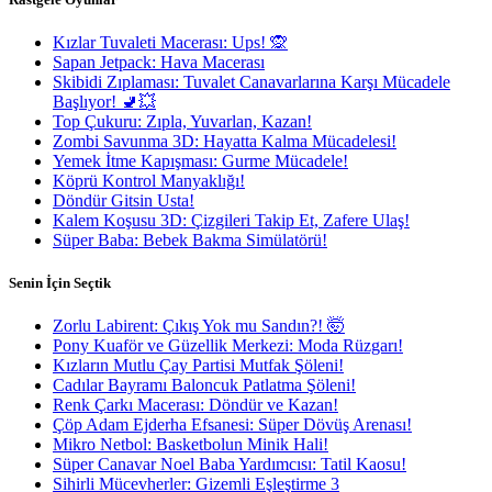
Kızlar Tuvaleti Macerası: Ups! 🙊
Sapan Jetpack: Hava Macerası
Skibidi Zıplaması: Tuvalet Canavarlarına Karşı Mücadele
Başlıyor! 🚽💥
Top Çukuru: Zıpla, Yuvarlan, Kazan!
Zombi Savunma 3D: Hayatta Kalma Mücadelesi!
Yemek İtme Kapışması: Gurme Mücadele!
Köprü Kontrol Manyaklığı!
Döndür Gitsin Usta!
Kalem Koşusu 3D: Çizgileri Takip Et, Zafere Ulaş!
Süper Baba: Bebek Bakma Simülatörü!
Senin İçin Seçtik
Zorlu Labirent: Çıkış Yok mu Sandın?! 🤯
Pony Kuaför ve Güzellik Merkezi: Moda Rüzgarı!
Kızların Mutlu Çay Partisi Mutfak Şöleni!
Cadılar Bayramı Baloncuk Patlatma Şöleni!
Renk Çarkı Macerası: Döndür ve Kazan!
Çöp Adam Ejderha Efsanesi: Süper Dövüş Arenası!
Mikro Netbol: Basketbolun Minik Hali!
Süper Canavar Noel Baba Yardımcısı: Tatil Kaosu!
Sihirli Mücevherler: Gizemli Eşleştirme 3