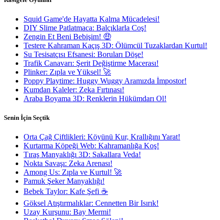
Squid Game'de Hayatta Kalma Mücadelesi!
DIY Slime Patlatmaca: Balçıklarla Coş!
Zengin Et Beni Bebişim! 🤑
Testere Kahraman Kaçış 3D: Ölümcül Tuzaklardan Kurtul!
Su Tesisatçısı Efsanesi: Boruları Döşe!
Trafik Canavarı: Şerit Değiştirme Macerası!
Plinker: Zıpla ve Yüksel! 🚀
Poppy Playtime: Huggy Wuggy Aramızda İmpostor!
Kumdan Kaleler: Zeka Fırtınası!
Araba Boyama 3D: Renklerin Hükümdarı Ol!
Senin İçin Seçtik
Orta Çağ Çiftlikleri: Köyünü Kur, Krallığını Yarat!
Kurtarma Köpeği Web: Kahramanlığa Koş!
Tıraş Manyaklığı 3D: Sakallara Veda!
Nokta Savaşı: Zeka Arenası!
Among Us: Zıpla ve Kurtul! 🚀
Pamuk Şeker Manyaklığı!
Bebek Taylor: Kafe Şefi ☕
Göksel Atıştırmalıklar: Cennetten Bir Isırık!
Uzay Kurşunu: Bay Mermi!