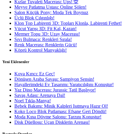
Kızlar Tuvaleti Macerası: Ups! 🙊
Meyve Patlatma Ustası: Online Şölen!
Salon Küçük Pony: Moda Tek Boynuz
Üçlü Blok Çılgınlığı!
Klon Top Labirenti 3D: Topları Klonla, Labirenti Fethet!
Vücut Yarışı 3D: Fit Kal, Kazan!
Mermer Topu 3D: Uzay Macerası!
Sıvı Bulmaca: Renkleri Sırala!
Renk Macerası: Renklerin Gücü!
Köprü Kontrol Manyaklığı!
Yeni Eklenenler
Kova Kırıcı: Ez Geç!
Dönüşen Araba Savaşı: Şampiyon Sensin!
Hayallerimdeki Ev Tasarımı: Yaratıcılığını Konuştur!
Yaz Dino Macerası: Jurassic Tatil Başlıyor!
Savaş Adası: Arenaya Dal!
Noel Tıkla-Manya!
Bebek Bakımı: Minik Kalpleri Isıtmaya Hazır Ol!
Koko Loco Blok Patlaması: Efsane Geri Döndü!
Moda Kına Dövme Salonu: Tarzını Konuştur!
Disk Düellosu: Uçan Disklerin Arenası!
Rastgele Oyunlar