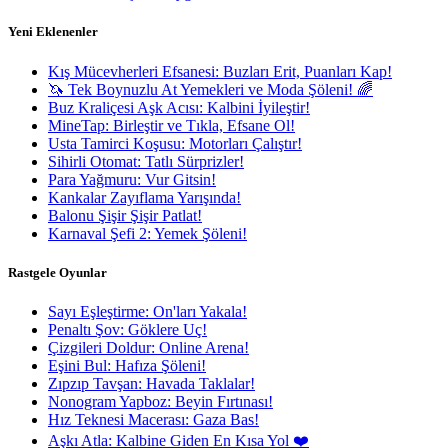
Yeni Eklenenler
Kış Mücevherleri Efsanesi: Buzları Erit, Puanları Kap!
🦄 Tek Boynuzlu At Yemekleri ve Moda Şöleni! 🌈
Buz Kraliçesi Aşk Acısı: Kalbini İyileştir!
MineTap: Birleştir ve Tıkla, Efsane Ol!
Usta Tamirci Koşusu: Motorları Çalıştır!
Sihirli Otomat: Tatlı Sürprizler!
Para Yağmuru: Vur Gitsin!
Kankalar Zayıflama Yarışında!
Balonu Şişir Şişir Patlat!
Karnaval Şefi 2: Yemek Şöleni!
Rastgele Oyunlar
Sayı Eşleştirme: On'ları Yakala!
Penaltı Şov: Göklere Uç!
Çizgileri Doldur: Online Arena!
Eşini Bul: Hafıza Şöleni!
Zıpzıp Tavşan: Havada Taklalar!
Nonogram Yapboz: Beyin Fırtınası!
Hız Teknesi Macerası: Gaza Bas!
Aşkı Atla: Kalbine Giden En Kısa Yol ❤️‍