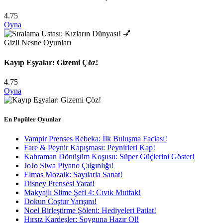
4.75
Oyna
Gizli Nesne Oyunları
Kayıp Eşyalar: Gizemi Çöz!
4.75
Oyna
En Popüler Oyunlar
Vampir Prenses Rebeka: İlk Buluşma Faciası!
Fare & Peynir Kapışması: Peynirleri Kap!
Kahraman Dönüşüm Koşusu: Süper Güçlerini Göster!
JoJo Siwa Piyano Çılgınlığı!
Elmas Mozaik: Sayılarla Sanat!
Disney Prensesi Yarat!
Makyajlı Slime Şefi 4: Cıvık Mutfak!
Dokun Coştur Yarışını!
Noel Birleştirme Şöleni: Hediyeleri Patlat!
Hırsız Kardeşler: Soyguna Hazır Ol!