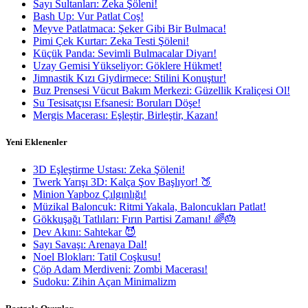
Sayı Sultanları: Zeka Şöleni!
Bash Up: Vur Patlat Coş!
Meyve Patlatmaca: Şeker Gibi Bir Bulmaca!
Pimi Çek Kurtar: Zeka Testi Şöleni!
Küçük Panda: Sevimli Bulmacalar Diyarı!
Uzay Gemisi Yükseliyor: Göklere Hükmet!
Jimnastik Kızı Giydirmece: Stilini Konuştur!
Buz Prensesi Vücut Bakım Merkezi: Güzellik Kraliçesi Ol!
Su Tesisatçısı Efsanesi: Boruları Döşe!
Mergis Macerası: Eşleştir, Birleştir, Kazan!
Yeni Eklenenler
3D Eşleştirme Ustası: Zeka Şöleni!
Twerk Yarışı 3D: Kalça Şov Başlıyor! 🍑
Minion Yapboz Çılgınlığı!
Müzikal Baloncuk: Ritmi Yakala, Baloncukları Patlat!
Gökkuşağı Tatlıları: Fırın Partisi Zamanı! 🌈🎂
Dev Akını: Sahtekar 😈
Sayı Savaşı: Arenaya Dal!
Noel Blokları: Tatil Coşkusu!
Çöp Adam Merdiveni: Zombi Macerası!
Sudoku: Zihin Açan Minimalizm