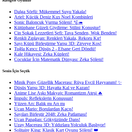
Rastgele Oyunlar
Dalga Sörfü: Mükemmel Suyu Yakala!
Ariel: Küçük Deniz Kızı Noel Kombinleri
Sonic Baloncuk Vurma Şöleni! 🫧🦔
Kütüphane Güzeli Giydirme: Stilini Konuştur!
Çin Sokak Lezzetleri Şefi: Tava Senden, Wok Benden!
Renkli Zıplayan: Renkleri Yakala, Rekoru Kır!
Sayı Küpü Birleştirme Yarışı 3D: Zirveye Koş!
Tuğla Kırıcı: Düşüş 2 - Efsane Geri Döndü!
Kale Hikayesi: Zeka Küpleri!
Çocuklar İçin Matematik Dünyası: Zeka Şöleni!
Senin İçin Seçtik
Minik Pony Güzellik Macerası: Rüya Evcil Hayvanım! ✨
Düşüş Yarışı 3D: Hayatta Kal ve Kazan!
Anime Lise Aşkı Makyajı: Romantizm Ateşi 🔥
İmpuls: Reflekslerin Konuşsun!
Yüzen Arı: Balık mı Arı mı
Uçan Mario: Borulardan Kaçış!
Sayıları Birleştir 2048: Zeka Patlaması!
Uçan Papağan: Gökyüzünde Dans!
Uzay Macerası 3D: Yıldızlara Yolculuk Başlıyor!
Solitaire King: Klasik Kart Oyunu Şöleni! 👑