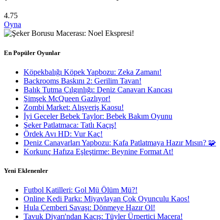
4.75
Oyna
En Popüler Oyunlar
Köpekbalığı Köpek Yapbozu: Zeka Zamanı!
Backrooms Baskını 2: Gerilim Tavan!
Balık Tutma Çılgınlığı: Deniz Canavarı Kancası
Şimşek McQueen Gazlıyor!
Zombi Market: Alışveriş Kaosu!
İyi Geceler Bebek Taylor: Bebek Bakım Oyunu
Şeker Patlatmaca: Tatlı Kaçış!
Ördek Avı HD: Vur Kaç!
Deniz Canavarları Yapbozu: Kafa Patlatmaya Hazır Mısın? 🧩
Korkunç Hafıza Eşleştirme: Beynine Format At!
Yeni Eklenenler
Futbol Katilleri: Gol Mü Ölüm Mü?!
Online Kedi Parkı: Miyavlayan Çok Oyunculu Kaos!
Hula Çemberi Savaşı: Dönmeye Hazır Ol!
Tavuk Diyarı'ndan Kaçış: Tüyler Ürpertici Macera!