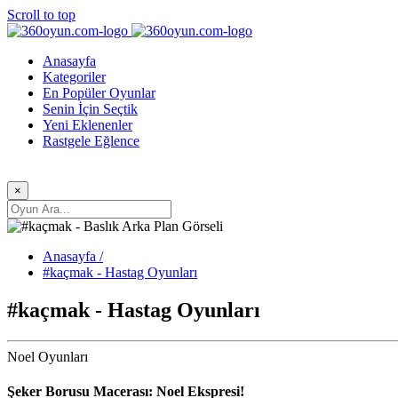
Scroll to top
Anasayfa
Kategoriler
En Popüler Oyunlar
Senin İçin Seçtik
Yeni Eklenenler
Rastgele Eğlence
×
Anasayfa /
#kaçmak - Hastag Oyunları
#kaçmak - Hastag Oyunları
Noel Oyunları
Şeker Borusu Macerası: Noel Ekspresi!