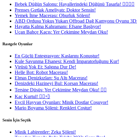
Bebek Düğün Salonu: Hayallerindeki Düğünü Tasarla! 👰‍♀️🤵‍♂️
Prenses Gırtlak Ameliyatı: Doktor Sensin!
Yemek İtme Macerası: Oburluk Şöleni!
ABD Ordusu Yokuş Yukarı Offroad Dağ Kamyonu Oyunu 3D:
Hayatta Kalma Kahramanı: Efsane Başlıyor!
Uçan Bahçe Kaçış: Yer Çekimine Meydan Oku!
Rastgele Oyunlar
En Güçlü Entegrasyon: Kaslarını Konuştur!
Kule Savunma Efsanesi: Kendi İmparatorluğunu Kur!
Virüsü Yok Et: Salgına Dur De!
Helle Bot: Robot Macerası!
Elmas Denizkızları: Su Altı Macerası!
Denizdeki Hazineyi Bul: Korsan Macerası!
Tersine Düşüş: Yer Çekimine Meydan Oku! 🤸‍♀️
Kaç Kurtul! 🏃‍♂️💨
Evcil Hayvan Oyunları: Minik Dostlar Coşuyor!
Mario Boyama Şöleni: Renkleri Coştur!
Senin İçin Seçtik
Minik Labirentler: Zeka Şöleni!